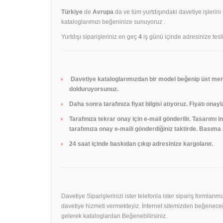
Türkiye
de
Avrupa
da ve tüm yurtdışındaki davetiye işlerini
kataloglarımızı beğeninize sunuyoruz .
Yurtdışı siparişleriniz en geç
4
iş günü içinde adresinize tesli
Davetiye kataloglarımızdan bir model beğenip üst menü
dolduruyorsunuz.
Daha sonra tarafınıza fiyat bilgisi atıyoruz. Fiyatı onayl
Tarafınıza tekrar onay için e-mail gönderilir. Tasarımı
tarafımıza onay e-maili gönderdiğiniz taktirde. Basıma a
24 saat içinde baskıdan çıkıp adresinize kargolanır.
Davetiye Siparişlerinizi ister telefonla ister sipariş formları
davetiye hizmeti vermekteyiz. İnternet sitemizden beğeneceği
gelerek kataloglardan Beğenebilirsiniz.