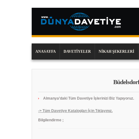
ANASAYFA
DAVETIYELER
NIKAH ŞEKERLERI
Büdelsdorf
Almanya’daki Tüm Davetiye İşlerinizi Biz Yapıyoruz.
-> Tüm Davetiye Katalogları İçin Tıklayınız.
Bilgilendirme ;