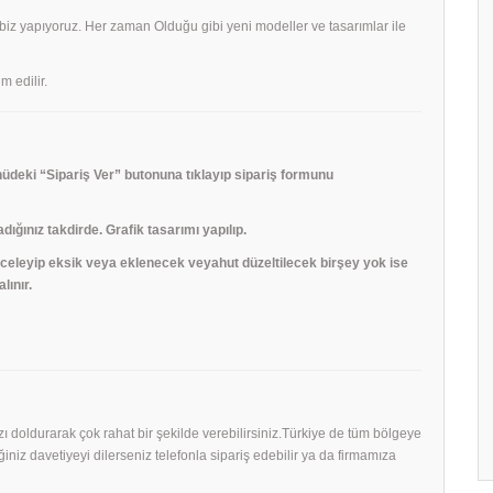
 biz yapıyoruz. Her zaman Olduğu gibi yeni modeller ve tasarımlar ile
m edilir.
deki “Sipariş Ver” butonuna tıklayıp sipariş formunu
adığınız takdirde. Grafik tasarımı yapılıp.
 inceleyip eksik veya eklenecek veyahut düzeltilecek birşey yok ise
lınır.
mızı doldurarak çok rahat bir şekilde verebilirsiniz.Türkiye de tüm bölgeye
niz davetiyeyi dilerseniz telefonla sipariş edebilir ya da firmamıza