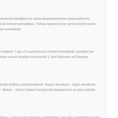
 da kendi istediğiniz bir metni davetiyelerinizde kullanabilirsiniz.
 ile hizmet vermekteyiz. Türkiye İlçelerinin her yerine hizmet veren
et vermektedir.
 haftanın 7 gün 24 saat boyunca hizmet vermektedir. davetiye her
Davetiye olarak davetiye konusunda 1.Sınıf Malzeme ve Ekipman
 içinde teslimat yapabilmektedir. Dugun davetiyesi , nişan davetiyesi ,
h – Bebek – Sünnet Şekeri konularında taleplerinize en içten şekilde
tayız. Uygun fiyatlı davetiye modellerimiz den lüks davetiyelere kadar