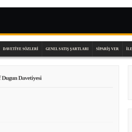
DAVETIYE SÖZLERI
GENEL SATIŞ ŞARTLARI
SIPARIŞ VER
İL
 Dugun Davetiyesi