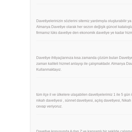
Davetiyelerinizin sözlerini sitemiz yardımıyla oluşturabilir ya
Almanya Davetiye olarak her sezon değişik güncel kataloglar
firmamız lüks davetiye den ekonomik davetiye ye kadar hizm
Davetiye ihtiyaçlarınıza kısa zamanda çözüm bulan Davetiye
zaman kaliteli hizmet anlayışı ile çalışmaktadır. Almanya 
Kullanmaktayız.
tüm ilçe il ve ülkelere ulaşabilen davetiyelerimiz 1 ile 5 gün
nikah davetiyesi , sünnet davetiyesi, açılış davetiyesi, Nika
cevap veriyoruz.
Davetiye konusunda A dan Z ye kapsamlı bir şekilde çalışmak