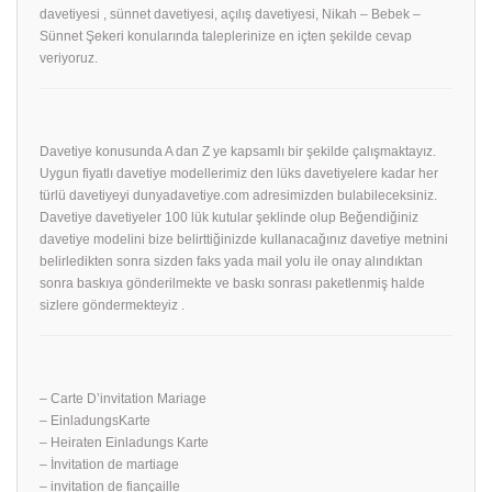
davetiyesi , sünnet davetiyesi, açılış davetiyesi, Nikah – Bebek –
Sünnet Şekeri konularında taleplerinize en içten şekilde cevap
veriyoruz.
Davetiye konusunda A dan Z ye kapsamlı bir şekilde çalışmaktayız.
Uygun fiyatlı davetiye modellerimiz den lüks davetiyelere kadar her
türlü davetiyeyi dunyadavetiye.com adresimizden bulabileceksiniz.
Davetiye davetiyeler 100 lük kutular şeklinde olup Beğendiğiniz
davetiye modelini bize belirttiğinizde kullanacağınız davetiye metnini
belirledikten sonra sizden faks yada mail yolu ile onay alındıktan
sonra baskıya gönderilmekte ve baskı sonrası paketlenmiş halde
sizlere göndermekteyiz .
– Carte D’invitation Mariage
– EinladungsKarte
– Heiraten Einladungs Karte
– İnvitation de martiage
– invitation de fiançaille