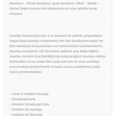
davetiyesi , sünnet davetiyesi, açılış davetiyesi, Nikah – Bebek –
Sünnet Şekeri konularında taleplerinize en içten şekilde cevap
veriyoruz.
Davetiye konusunda A dan Z ye kapsamlı bir şekilde çalışmaktayız.
Uygun fiyatlı davetiye modellerimiz den lüks davetiyelere kadar her
türlü davetiyeyi dunyadavetiye.com adresimizden bulabileceksiniz.
Davetiye davetiyeler 100 lük kutular şeklinde olup Beğendiğiniz
davetiye modelini bize belirttiğinizde kullanacağınız davetiye metnini
belirledikten sonra sizden faks yada mail yolu ile onay alındıktan
sonra baskıya gönderilmekte ve baskı sonrası paketlenmiş halde
sizlere göndermekteyiz .
– Carte D’invitation Mariage
– EinladungsKarte
– Heiraten Einladungs Karte
– İnvitation de martiage
– invitation de fiançaille