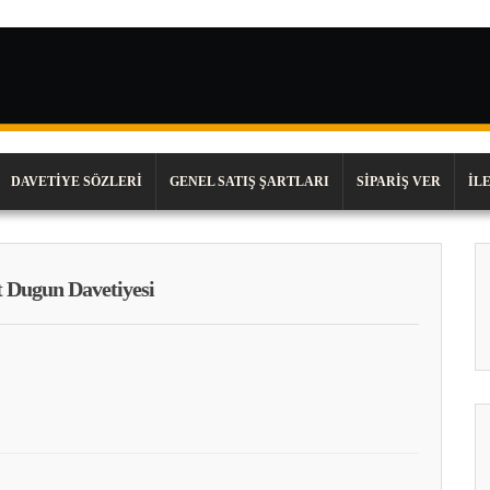
DAVETIYE SÖZLERI
GENEL SATIŞ ŞARTLARI
SIPARIŞ VER
İL
 Dugun Davetiyesi