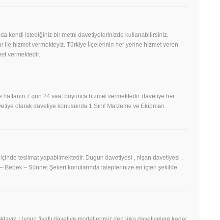
 da kendi istediğiniz bir metni davetiyelerinizde kullanabilirsiniz.
 ile hizmet vermekteyiz. Türkiye İlçelerinin her yerine hizmet veren
et vermektedir.
 haftanın 7 gün 24 saat boyunca hizmet vermektedir. davetiye her
Davetiye olarak davetiye konusunda 1.Sınıf Malzeme ve Ekipman
 içinde teslimat yapabilmektedir. Dugun davetiyesi , nişan davetiyesi ,
h – Bebek – Sünnet Şekeri konularında taleplerinize en içten şekilde
tayız. Uygun fiyatlı davetiye modellerimiz den lüks davetiyelere kadar