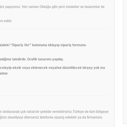
 biz yapıyoruz. Her zaman Olduğu gibi yeni modeller ve tasarımlar ile
m edilir.
deki “Sipariş Ver” butonuna tıklayıp sipariş formunu
adığınız takdirde. Grafik tasarımı yapılıp.
 inceleyip eksik veya eklenecek veyahut düzeltilecek birşey yok ise
lınır.
mızı doldurarak çok rahat bir şekilde verebilirsiniz.Türkiye de tüm bölgeye
niz davetiyeyi dilerseniz telefonla sipariş edebilir ya da firmamıza