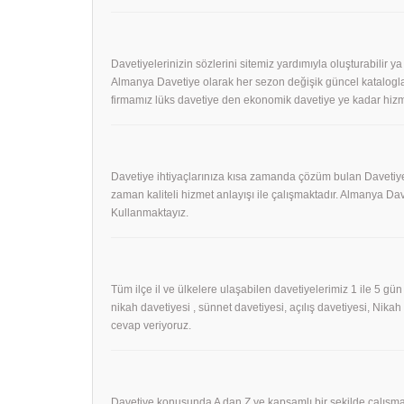
Davetiyelerinizin sözlerini sitemiz yardımıyla oluşturabilir ya
Almanya Davetiye olarak her sezon değişik güncel kataloglar
firmamız lüks davetiye den ekonomik davetiye ye kadar hizm
Davetiye ihtiyaçlarınıza kısa zamanda çözüm bulan Davetiye
zaman kaliteli hizmet anlayışı ile çalışmaktadır. Almanya 
Kullanmaktayız.
Tüm ilçe il ve ülkelere ulaşabilen davetiyelerimiz 1 ile 5 gün
nikah davetiyesi , sünnet davetiyesi, açılış davetiyesi, Nika
cevap veriyoruz.
Davetiye konusunda A dan Z ye kapsamlı bir şekilde çalışmak