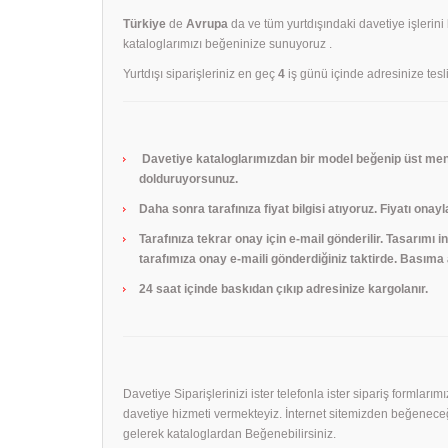
Türkiye
de
Avrupa
da ve tüm yurtdışındaki davetiye işlerini
kataloglarımızı beğeninize sunuyoruz .
Yurtdışı siparişleriniz en geç
4
iş günü içinde adresinize tesli
Davetiye kataloglarımızdan bir model beğenip üst menü
dolduruyorsunuz.
Daha sonra tarafınıza fiyat bilgisi atıyoruz. Fiyatı onayl
Tarafınıza tekrar onay için e-mail gönderilir. Tasarımı
tarafımıza onay e-maili gönderdiğiniz taktirde. Basıma a
24 saat içinde baskıdan çıkıp adresinize kargolanır.
Davetiye Siparişlerinizi ister telefonla ister sipariş formları
davetiye hizmeti vermekteyiz. İnternet sitemizden beğeneceği
gelerek kataloglardan Beğenebilirsiniz.