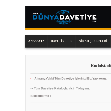
ANASAYFA
DAVETIYELER
NIKAH ŞEKERLERI
Rudolstadt
Almanya’daki Tüm Davetiye İşlerinizi Biz Yapıyoruz.
-> Tüm Davetiye Katalogları İçin Tıklayınız.
Bilgilendirme ;