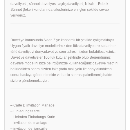
davetiyesi , sünnet davetiyesi, açılış davetiyesi, Nikah – Bebek –
Sünnet Şekeri konularında taleplerinize en içten şekilde cevap
veriyoruz.
Davetiye konusunda A dan Z ye kapsamlı bir şekilde çalışmaktayız.
Uygun fiyatlı davetiye modellerimiz den lüks davetiyelere kadar her
türlü davetiyeyi dunyadavetiye.com adresimizden bulabileceksiniz.
Davetiye davetiyeler 100 lük kutular şeklinde olup Beğendiğiniz
davetiye modelini bize belirttiğinizde kullanacağınız davetiye metnini
belirledikten sonra sizden faks yada mail yolu ile onay alındıktan
sonra baskıya gönderilmekte ve baskı sonrası paketlenmiş halde
sizlere göndermekteyiz .
– Carte D’invitation Mariage
– EinladungsKarte
– Heiraten Einladungs Karte
– İnvitation de martiage
– invitation de fiançaille