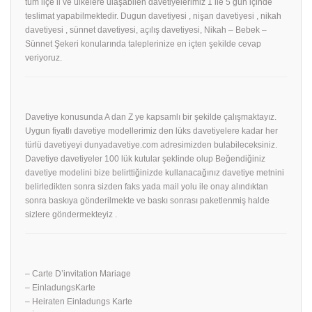
tüm ilçe il ve ülkelere ulaşabilen davetiyelerimiz 1 ile 5 gün içinde
teslimat yapabilmektedir. Dugun davetiyesi , nişan davetiyesi , nikah
davetiyesi , sünnet davetiyesi, açılış davetiyesi, Nikah – Bebek –
Sünnet Şekeri konularında taleplerinize en içten şekilde cevap
veriyoruz.
Davetiye konusunda A dan Z ye kapsamlı bir şekilde çalışmaktayız.
Uygun fiyatlı davetiye modellerimiz den lüks davetiyelere kadar her
türlü davetiyeyi dunyadavetiye.com adresimizden bulabileceksiniz.
Davetiye davetiyeler 100 lük kutular şeklinde olup Beğendiğiniz
davetiye modelini bize belirttiğinizde kullanacağınız davetiye metnini
belirledikten sonra sizden faks yada mail yolu ile onay alındıktan
sonra baskıya gönderilmekte ve baskı sonrası paketlenmiş halde
sizlere göndermekteyiz .
– Carte D’invitation Mariage
– EinladungsKarte
– Heiraten Einladungs Karte