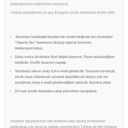
kataloglarımızı beğeninize sunuyoruz .
Yurtdışı siparişleriniz en geç
4
iş günü içinde adresinize teslim edilir.
Davetiye kataloglarımızdan bir model beğenip üst menüdeki
“Sipariş Ver” butonuna tıklayıp sipariş formunu
dolduruyorsunuz.
Daha sonra tarafınıza fiyat bilgisi atıyoruz. Fiyatı onayladığınız
takdirde. Grafik tasarımı yapılıp.
Tarafınıza tekrar onay için e-mail gönderilir. Tasarımı inceleyip
eksik veya eklenecek veyahut düzeltilecek birşey yok ise
tarafımıza onay e-maili gönderdiğiniz taktirde. Basıma alınır.
24 saat içinde baskıdan çıkıp adresinize kargolanır.
Davetiye Siparişlerinizi ister telefonla ister sipariş formlarımızı
doldurarak çok rahat bir şekilde verebilirsiniz.Türkiye de tüm bölgeye