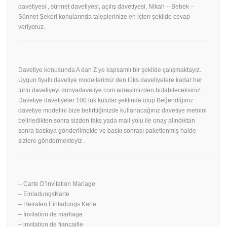
davetiyesi , sünnet davetiyesi, açılış davetiyesi, Nikah – Bebek –
Sünnet Şekeri konularında taleplerinize en içten şekilde cevap
veriyoruz.
Davetiye konusunda A dan Z ye kapsamlı bir şekilde çalışmaktayız.
Uygun fiyatlı davetiye modellerimiz den lüks davetiyelere kadar her
türlü davetiyeyi dunyadavetiye.com adresimizden bulabileceksiniz.
Davetiye davetiyeler 100 lük kutular şeklinde olup Beğendiğiniz
davetiye modelini bize belirttiğinizde kullanacağınız davetiye metnini
belirledikten sonra sizden faks yada mail yolu ile onay alındıktan
sonra baskıya gönderilmekte ve baskı sonrası paketlenmiş halde
sizlere göndermekteyiz .
– Carte D’invitation Mariage
– EinladungsKarte
– Heiraten Einladungs Karte
– İnvitation de martiage
– invitation de fiançaille