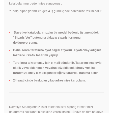
kataloglarımızı beğeninize sunuyoruz .
Yurtdışı siparişleriniz en geç
4
iş günü içinde adresinize teslim edilir.
Davetiye kataloglarımızdan bir model beğenip üst menüdeki
“Sipariş Ver” butonuna tıklayıp sipariş formunu
dolduruyorsunuz.
Daha sonra tarafınıza fiyat bilgisi atıyoruz. Fiyatı onayladığınız
takdirde. Grafik tasarımı yapılıp.
Tarafınıza tekrar onay için e-mail gönderilir. Tasarımı inceleyip
eksik veya eklenecek veyahut düzeltilecek birşey yok ise
tarafımıza onay e-maili gönderdiğiniz taktirde. Basıma alınır.
24 saat içinde baskıdan çıkıp adresinize kargolanır.
Davetiye Siparişlerinizi ister telefonla ister sipariş formlarımızı
doldurarak çok rahat bir şekilde verebilirsiniz.Türkiye de tüm bölgeye