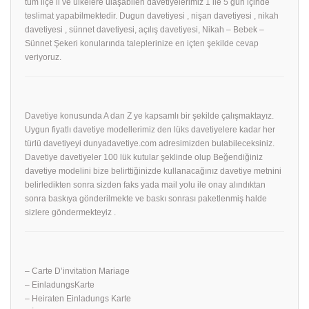
tüm ilçe il ve ülkelere ulaşabilen davetiyelerimiz 1 ile 5 gün içinde
teslimat yapabilmektedir. Dugun davetiyesi , nişan davetiyesi , nikah
davetiyesi , sünnet davetiyesi, açılış davetiyesi, Nikah – Bebek –
Sünnet Şekeri konularında taleplerinize en içten şekilde cevap
veriyoruz.
Davetiye konusunda A dan Z ye kapsamlı bir şekilde çalışmaktayız.
Uygun fiyatlı davetiye modellerimiz den lüks davetiyelere kadar her
türlü davetiyeyi dunyadavetiye.com adresimizden bulabileceksiniz.
Davetiye davetiyeler 100 lük kutular şeklinde olup Beğendiğiniz
davetiye modelini bize belirttiğinizde kullanacağınız davetiye metnini
belirledikten sonra sizden faks yada mail yolu ile onay alındıktan
sonra baskıya gönderilmekte ve baskı sonrası paketlenmiş halde
sizlere göndermekteyiz .
– Carte D’invitation Mariage
– EinladungsKarte
– Heiraten Einladungs Karte