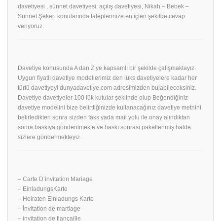
davetiyesi , sünnet davetiyesi, açılış davetiyesi, Nikah – Bebek –
Sünnet Şekeri konularında taleplerinize en içten şekilde cevap
veriyoruz.
Davetiye konusunda A dan Z ye kapsamlı bir şekilde çalışmaktayız.
Uygun fiyatlı davetiye modellerimiz den lüks davetiyelere kadar her
türlü davetiyeyi dunyadavetiye.com adresimizden bulabileceksiniz.
Davetiye davetiyeler 100 lük kutular şeklinde olup Beğendiğiniz
davetiye modelini bize belirttiğinizde kullanacağınız davetiye metnini
belirledikten sonra sizden faks yada mail yolu ile onay alındıktan
sonra baskıya gönderilmekte ve baskı sonrası paketlenmiş halde
sizlere göndermekteyiz .
– Carte D’invitation Mariage
– EinladungsKarte
– Heiraten Einladungs Karte
– İnvitation de martiage
– invitation de fiançaille