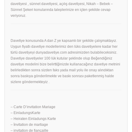
davetiyesi , sünnet davetiyesi, açılış davetiyesi, Nikah – Bebek –
Sünnet Şekeri konularında taleplerinize en içten şekilde cevap
veriyoruz.
Davetiye konusunda A dan Z ye kapsamlı bir şekilde çalışmaktayız.
Uygun fiyatlı davetiye modellerimiz den lüks davetiyelere kadar her
türlü davetiyeyi dunyadavetiye.com adresimizden bulabileceksiniz.
Davetiye davetiyeler 100 lük kutular şeklinde olup Beğendiğiniz
davetiye modelini bize belirttiğinizde kullanacağınız davetiye metnini
belirledikten sonra sizden faks yada mail yolu ile onay alındıktan
sonra baskıya gönderilmekte ve baskı sonrası paketlenmiş halde
sizlere göndermekteyiz .
– Carte D’invitation Mariage
– EinladungsKarte
– Heiraten Einladungs Karte
– İnvitation de martiage
– invitation de fiançaille