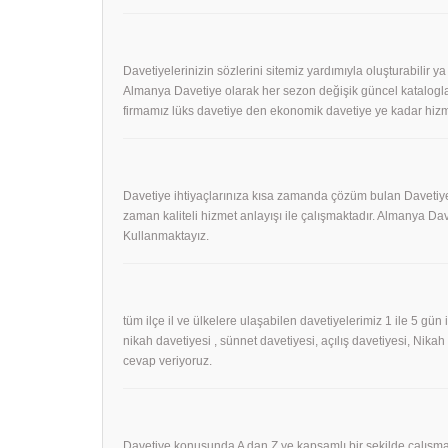
Davetiyelerinizin sözlerini sitemiz yardımıyla oluşturabilir ya
Almanya Davetiye olarak her sezon değişik güncel kataloglar
firmamız lüks davetiye den ekonomik davetiye ye kadar hizm
Davetiye ihtiyaçlarınıza kısa zamanda çözüm bulan Davetiye
zaman kaliteli hizmet anlayışı ile çalışmaktadır. Almanya 
Kullanmaktayız.
tüm ilçe il ve ülkelere ulaşabilen davetiyelerimiz 1 ile 5 gün
nikah davetiyesi , sünnet davetiyesi, açılış davetiyesi, Nika
cevap veriyoruz.
Davetiye konusunda A dan Z ye kapsamlı bir şekilde çalışmak