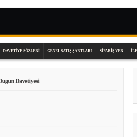
DAVETIYE SÖZLERI
GENEL SATIŞ ŞARTLARI
SIPARIŞ VER
İL
Dugun Davetiyesi