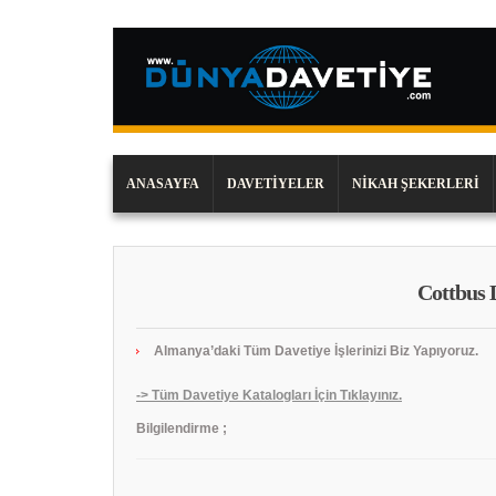
ANASAYFA
DAVETIYELER
NIKAH ŞEKERLERI
Cottbus 
Almanya’daki Tüm Davetiye İşlerinizi Biz Yapıyoruz.
-> Tüm Davetiye Katalogları İçin Tıklayınız.
Bilgilendirme ;