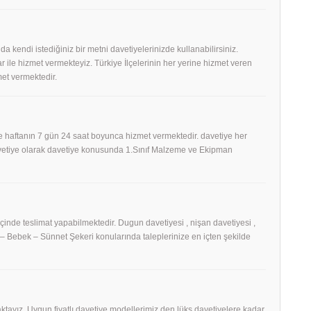
 da kendi istediğiniz bir metni davetiyelerinizde kullanabilirsiniz.
 ile hizmet vermekteyiz. Türkiye İlçelerinin her yerine hizmet veren
et vermektedir.
 haftanın 7 gün 24 saat boyunca hizmet vermektedir. davetiye her
Davetiye olarak davetiye konusunda 1.Sınıf Malzeme ve Ekipman
 içinde teslimat yapabilmektedir. Dugun davetiyesi , nişan davetiyesi ,
h – Bebek – Sünnet Şekeri konularında taleplerinize en içten şekilde
tayız. Uygun fiyatlı davetiye modellerimiz den lüks davetiyelere kadar