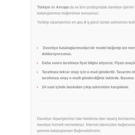
Türkiye
de
Avrupa
da ve tüm yurtdışındaki davetiye işlerini
kataloglarımızı beğeninize sunuyoruz .
Yurtdışı siparişleriniz en geç
4
iş günü içinde adresinize tesli
Davetiye kataloglarımızdan bir model beğenip üst menü
dolduruyorsunuz.
Daha sonra tarafınıza fiyat bilgisi atıyoruz. Fiyatı onayl
Tarafınıza tekrar onay için e-mail gönderilir. Tasarımı
tarafımıza onay e-maili gönderdiğiniz taktirde. Basıma a
24 saat içinde baskıdan çıkıp adresinize kargolanır.
Davetiye Siparişlerinizi ister telefonla ister sipariş formları
davetiye hizmeti vermekteyiz. İnternet sitemizden beğeneceği
gelerek kataloglardan Beğenebilirsiniz.