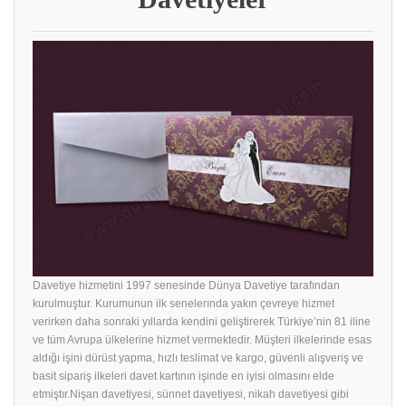
Davetiye hizmetini 1997 senesinde Dünya Davetiye tarafından
kurulmuştur. Kurumunun ilk senelerında yakın çevreye hizmet
verirken daha sonraki yıllarda kendini geliştirerek Türkiye’nin 81 iline
ve tüm Avrupa ülkelerine hizmet vermektedir. Müşteri ilkelerinde esas
aldığı işini dürüst yapma, hızlı teslimat ve kargo, güvenli alışveriş ve
basit sipariş ilkeleri davet kartının işinde en iyisi olmasını elde
etmiştır.Nişan davetiyesi, sünnet davetiyesi, nikah davetiyesi gibi