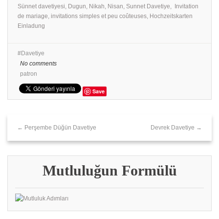
Sünnet davetiyesi, Dugun, Nikah, Nisan, Sunnet Davetiye, Invitation
de mariage, invitations simples et peu coûteuses, Hochzeitskarten
Einladung
Davetiye
No comments
patron
Save
← Perşembe Düğün Davetiye
Devrek Davetiye →
Mutluluğun Formülü