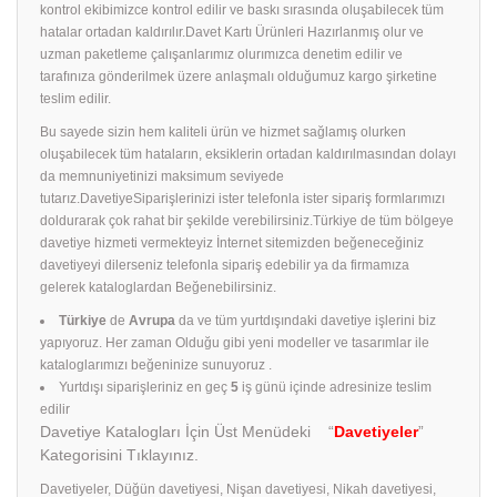
kontrol ekibimizce kontrol edilir ve baskı sırasında oluşabilecek tüm
hatalar ortadan kaldırılır.Davet Kartı Ürünleri Hazırlanmış olur ve
uzman paketleme çalışanlarımız olurımızca denetim edilir ve
tarafınıza gönderilmek üzere anlaşmalı olduğumuz kargo şirketine
teslim edilir.
Bu sayede sizin hem kaliteli ürün ve hizmet sağlamış olurken
oluşabilecek tüm hataların, eksiklerin ortadan kaldırılmasından dolayı
da memnuniyetinizi maksimum seviyede
tutarız.DavetiyeSiparişlerinizi ister telefonla ister sipariş formlarımızı
doldurarak çok rahat bir şekilde verebilirsiniz.Türkiye de tüm bölgeye
davetiye hizmeti vermekteyiz İnternet sitemizden beğeneceğiniz
davetiyeyi dilerseniz telefonla sipariş edebilir ya da firmamıza
gelerek kataloglardan Beğenebilirsiniz.
Türkiye
de
Avrupa
da ve tüm yurtdışındaki davetiye işlerini biz
yapıyoruz. Her zaman Olduğu gibi yeni modeller ve tasarımlar ile
kataloglarımızı beğeninize sunuyoruz .
Yurtdışı siparişleriniz en geç
5
iş günü içinde adresinize teslim
edilir
Davetiye Katalogları İçin Üst Menüdeki “
Davetiyeler
”
Kategorisini Tıklayınız.
Davetiyeler, Düğün davetiyesi, Nişan davetiyesi, Nikah davetiyesi,