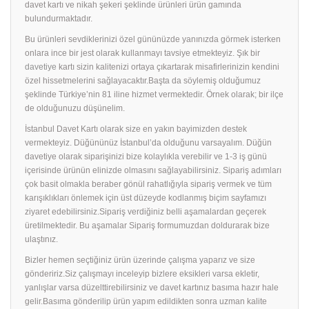
davet kartı ve nikah şekeri şeklinde ürünleri ürün gamında
bulundurmaktadır.
Bu ürünleri sevdiklerinizi özel gününüzde yanınızda görmek isterken
onlara ince bir jest olarak kullanmayı tavsiye etmekteyiz. Şık bir
davetiye
kartı sizin kalitenizi ortaya çıkartarak misafirlerinizin kendini
özel hissetmelerini sağlayacaktır.Başta da söylemiş olduğumuz
şeklinde Türkiye’nin 81 iline hizmet vermektedir. Örnek olarak; bir ilçe
de olduğunuzu düşünelim.
İstanbul Davet Kartı olarak size en yakın bayimizden destek
vermekteyiz. Düğününüz İstanbul’da olduğunu varsayalım. Düğün
davetiye olarak siparişinizi bize kolaylıkla verebilir ve 1-3 iş günü
içerisinde ürünün elinizde olmasını sağlayabilirsiniz. Sipariş adımları
çok basit olmakla beraber gönül rahatlığıyla sipariş vermek ve tüm
karışıklıkları önlemek için üst düzeyde kodlanmış biçim sayfamızı
ziyaret edebilirsiniz.Sipariş verdiğiniz belli aşamalardan geçerek
üretilmektedir. Bu aşamalar Sipariş formumuzdan doldurarak bize
ulaştınız.
Bizler hemen seçtiğiniz ürün üzerinde çalışma yaparız ve size
göndeririz.Siz çalışmayı inceleyip bizlere eksikleri varsa ekletir,
yanlışlar varsa düzelttirebilirsiniz ve davet kartınız basıma hazır hale
gelir.Basıma gönderilip ürün yapım edildikten sonra uzman kalite