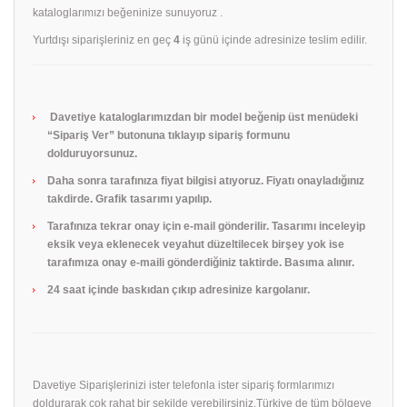
kataloglarımızı beğeninize sunuyoruz .
Yurtdışı siparişleriniz en geç
4
iş günü içinde adresinize teslim edilir.
Davetiye kataloglarımızdan bir model beğenip üst menüdeki
“Sipariş Ver” butonuna tıklayıp sipariş formunu
dolduruyorsunuz.
Daha sonra tarafınıza fiyat bilgisi atıyoruz. Fiyatı onayladığınız
takdirde. Grafik tasarımı yapılıp.
Tarafınıza tekrar onay için e-mail gönderilir. Tasarımı inceleyip
eksik veya eklenecek veyahut düzeltilecek birşey yok ise
tarafımıza onay e-maili gönderdiğiniz taktirde. Basıma alınır.
24 saat içinde baskıdan çıkıp adresinize kargolanır.
Davetiye Siparişlerinizi ister telefonla ister sipariş formlarımızı
doldurarak çok rahat bir şekilde verebilirsiniz.Türkiye de tüm bölgeye