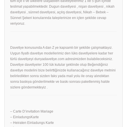
tüm ilçe il ve ülkelere ulaşabilen davetiyelerimiz 1 ile 5 gün içinde
teslimat yapabilmektedir. Dugun davetiyesi , nişan davetiyesi , nikah
davetiyesi , sünnet davetiyesi, açılış davetiyesi, Nikah – Bebek –
Sünnet Şekeri konularında taleplerinize en içten şekilde cevap
veriyoruz.
Davetiye konusunda A dan Z ye kapsamlı bir şekilde çalışmaktayız.
Uygun fiyatlı davetiye modellerimiz den lüks davetiyelere kadar her
türlü davetiyeyi dunyadavetiye.com adresimizden bulabileceksiniz.
Davetiye davetiyeler 100 lük kutular şeklinde olup Beğendiğiniz
davetiye modelini bize belirttiğinizde kullanacağınız davetiye metnini
belirledikten sonra sizden faks yada mail yolu ile onay alındıktan
sonra baskıya gönderilmekte ve baskı sonrası paketlenmiş halde
sizlere göndermekteyiz .
– Carte D’invitation Mariage
– EinladungsKarte
– Heiraten Einladungs Karte