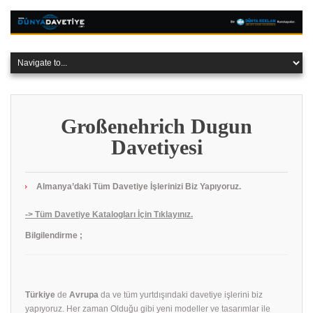
Großenehrich Dugun
Davetiyesi
Almanya’daki Tüm Davetiye İşlerinizi Biz Yapıyoruz.
-> Tüm Davetiye Katalogları İçin Tıklayınız.
Bilgilendirme ;
Türkiye
de
Avrupa
da ve tüm yurtdışındaki davetiye işlerini biz
yapıyoruz. Her zaman Olduğu gibi yeni modeller ve tasarımlar ile