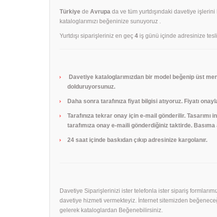
Türkiye
de
Avrupa
da ve tüm yurtdışındaki davetiye işlerini
kataloglarımızı beğeninize sunuyoruz .
Yurtdışı siparişleriniz en geç
4
iş günü içinde adresinize tesli
Davetiye kataloglarımızdan bir model beğenip üst menü
dolduruyorsunuz.
Daha sonra tarafınıza fiyat bilgisi atıyoruz. Fiyatı onayl
Tarafınıza tekrar onay için e-mail gönderilir. Tasarımı
tarafımıza onay e-maili gönderdiğiniz taktirde. Basıma a
24 saat içinde baskıdan çıkıp adresinize kargolanır.
Davetiye Siparişlerinizi ister telefonla ister sipariş formları
davetiye hizmeti vermekteyiz. İnternet sitemizden beğeneceği
gelerek kataloglardan Beğenebilirsiniz.