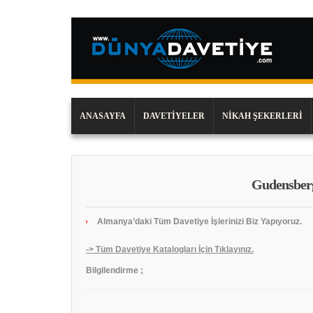
ANASAYFA
DAVETIYELER
NIKAH ŞEKERLERI
Gudensberg
Almanya’daki Tüm Davetiye İşlerinizi Biz Yapıyoruz.
-> Tüm Davetiye Katalogları İçin Tıklayınız.
Bilgilendirme ;