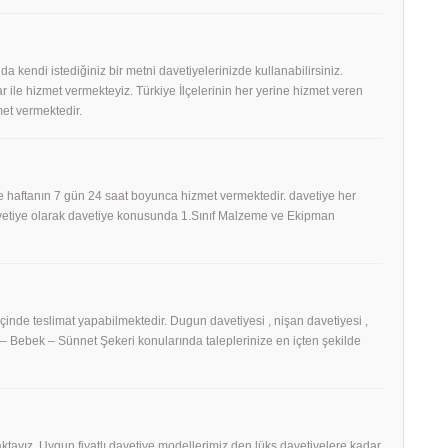
 da kendi istediğiniz bir metni davetiyelerinizde kullanabilirsiniz.
 ile hizmet vermekteyiz. Türkiye İlçelerinin her yerine hizmet veren
et vermektedir.
 haftanın 7 gün 24 saat boyunca hizmet vermektedir. davetiye her
Davetiye olarak davetiye konusunda 1.Sınıf Malzeme ve Ekipman
 içinde teslimat yapabilmektedir. Dugun davetiyesi , nişan davetiyesi ,
h – Bebek – Sünnet Şekeri konularında taleplerinize en içten şekilde
tayız. Uygun fiyatlı davetiye modellerimiz den lüks davetiyelere kadar