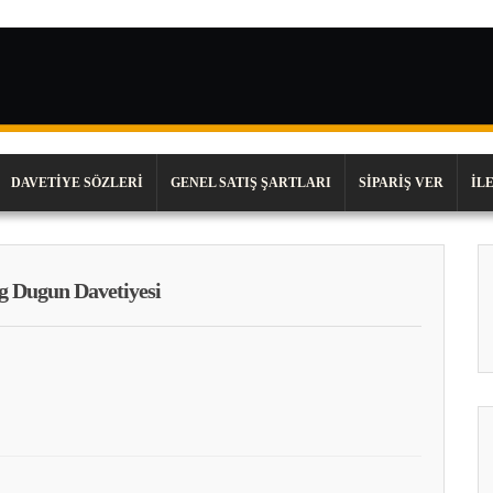
DAVETIYE SÖZLERI
GENEL SATIŞ ŞARTLARI
SIPARIŞ VER
İL
 Dugun Davetiyesi