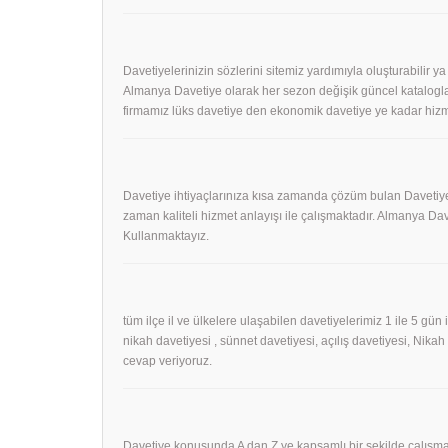
Davetiyelerinizin sözlerini sitemiz yardımıyla oluşturabilir ya
Almanya Davetiye olarak her sezon değişik güncel kataloglar
firmamız lüks davetiye den ekonomik davetiye ye kadar hizm
Davetiye ihtiyaçlarınıza kısa zamanda çözüm bulan Davetiye
zaman kaliteli hizmet anlayışı ile çalışmaktadır. Almanya 
Kullanmaktayız.
tüm ilçe il ve ülkelere ulaşabilen davetiyelerimiz 1 ile 5 gün
nikah davetiyesi , sünnet davetiyesi, açılış davetiyesi, Nika
cevap veriyoruz.
Davetiye konusunda A dan Z ye kapsamlı bir şekilde çalışmak