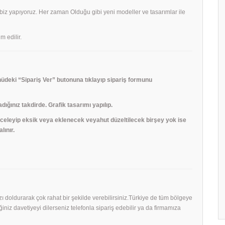
 biz yapıyoruz. Her zaman Olduğu gibi yeni modeller ve tasarımlar ile
m edilir.
deki “Sipariş Ver” butonuna tıklayıp sipariş formunu
adığınız takdirde. Grafik tasarımı yapılıp.
 inceleyip eksik veya eklenecek veyahut düzeltilecek birşey yok ise
lınır.
mızı doldurarak çok rahat bir şekilde verebilirsiniz.Türkiye de tüm bölgeye
niz davetiyeyi dilerseniz telefonla sipariş edebilir ya da firmamıza