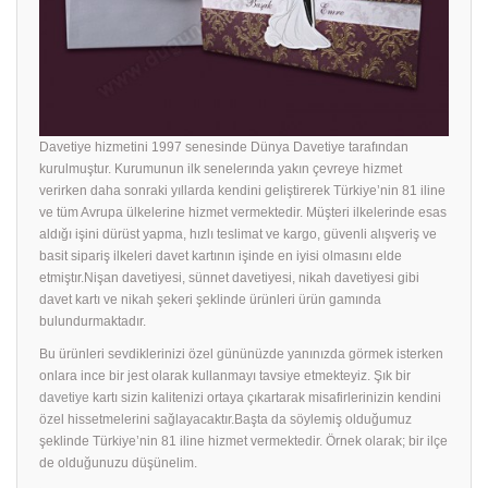
Davetiye hizmetini 1997 senesinde Dünya Davetiye tarafından
kurulmuştur. Kurumunun ilk senelerında yakın çevreye hizmet
verirken daha sonraki yıllarda kendini geliştirerek Türkiye’nin 81 iline
ve tüm Avrupa ülkelerine hizmet vermektedir. Müşteri ilkelerinde esas
aldığı işini dürüst yapma, hızlı teslimat ve kargo, güvenli alışveriş ve
basit sipariş ilkeleri davet kartının işinde en iyisi olmasını elde
etmiştır.Nişan davetiyesi, sünnet davetiyesi, nikah davetiyesi gibi
davet kartı ve nikah şekeri şeklinde ürünleri ürün gamında
bulundurmaktadır.
Bu ürünleri sevdiklerinizi özel gününüzde yanınızda görmek isterken
onlara ince bir jest olarak kullanmayı tavsiye etmekteyiz. Şık bir
davetiye
kartı sizin kalitenizi ortaya çıkartarak misafirlerinizin kendini
özel hissetmelerini sağlayacaktır.Başta da söylemiş olduğumuz
şeklinde Türkiye’nin 81 iline hizmet vermektedir. Örnek olarak; bir ilçe
de olduğunuzu düşünelim.