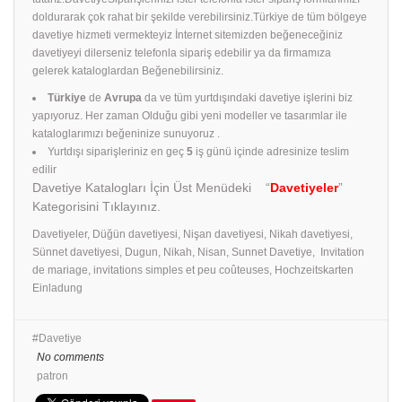
doldurarak çok rahat bir şekilde verebilirsiniz.Türkiye de tüm bölgeye
davetiye hizmeti vermekteyiz İnternet sitemizden beğeneceğiniz
davetiyeyi dilerseniz telefonla sipariş edebilir ya da firmamıza
gelerek kataloglardan Beğenebilirsiniz.
Türkiye
de
Avrupa
da ve tüm yurtdışındaki davetiye işlerini biz
yapıyoruz. Her zaman Olduğu gibi yeni modeller ve tasarımlar ile
kataloglarımızı beğeninize sunuyoruz .
Yurtdışı siparişleriniz en geç
5
iş günü içinde adresinize teslim
edilir
Davetiye Katalogları İçin Üst Menüdeki “
Davetiyeler
”
Kategorisini Tıklayınız.
Davetiyeler, Düğün davetiyesi, Nişan davetiyesi, Nikah davetiyesi,
Sünnet davetiyesi, Dugun, Nikah, Nisan, Sunnet Davetiye, Invitation
de mariage, invitations simples et peu coûteuses, Hochzeitskarten
Einladung
Davetiye
No comments
patron