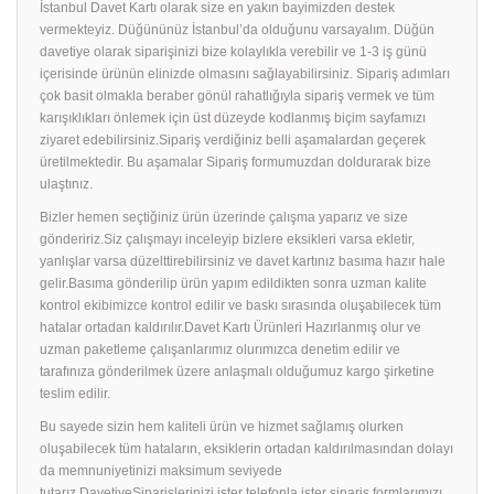
İstanbul Davet Kartı olarak size en yakın bayimizden destek
vermekteyiz. Düğününüz İstanbul’da olduğunu varsayalım. Düğün
davetiye olarak siparişinizi bize kolaylıkla verebilir ve 1-3 iş günü
içerisinde ürünün elinizde olmasını sağlayabilirsiniz. Sipariş adımları
çok basit olmakla beraber gönül rahatlığıyla sipariş vermek ve tüm
karışıklıkları önlemek için üst düzeyde kodlanmış biçim sayfamızı
ziyaret edebilirsiniz.Sipariş verdiğiniz belli aşamalardan geçerek
üretilmektedir. Bu aşamalar Sipariş formumuzdan doldurarak bize
ulaştınız.
Bizler hemen seçtiğiniz ürün üzerinde çalışma yaparız ve size
göndeririz.Siz çalışmayı inceleyip bizlere eksikleri varsa ekletir,
yanlışlar varsa düzelttirebilirsiniz ve davet kartınız basıma hazır hale
gelir.Basıma gönderilip ürün yapım edildikten sonra uzman kalite
kontrol ekibimizce kontrol edilir ve baskı sırasında oluşabilecek tüm
hatalar ortadan kaldırılır.Davet Kartı Ürünleri Hazırlanmış olur ve
uzman paketleme çalışanlarımız olurımızca denetim edilir ve
tarafınıza gönderilmek üzere anlaşmalı olduğumuz kargo şirketine
teslim edilir.
Bu sayede sizin hem kaliteli ürün ve hizmet sağlamış olurken
oluşabilecek tüm hataların, eksiklerin ortadan kaldırılmasından dolayı
da memnuniyetinizi maksimum seviyede
tutarız.DavetiyeSiparişlerinizi ister telefonla ister sipariş formlarımızı