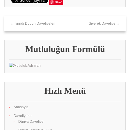
Save
← İvrindi Düğün Davetiyeleri
Siverek‎ Davetiye →
Mutluluğun Formülü
Hızlı Menü
Anasayfa
Davetiyeler
Dünya Davetiye