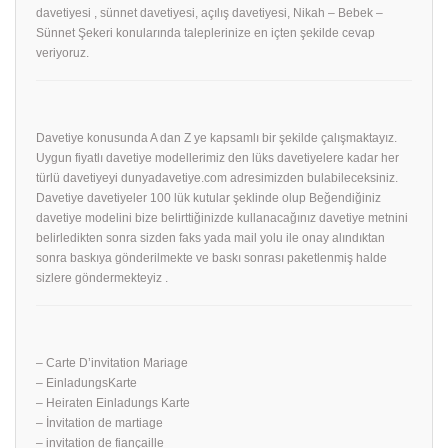
davetiyesi , sünnet davetiyesi, açılış davetiyesi, Nikah – Bebek –
Sünnet Şekeri konularında taleplerinize en içten şekilde cevap
veriyoruz.
Davetiye konusunda A dan Z ye kapsamlı bir şekilde çalışmaktayız.
Uygun fiyatlı davetiye modellerimiz den lüks davetiyelere kadar her
türlü davetiyeyi dunyadavetiye.com adresimizden bulabileceksiniz.
Davetiye davetiyeler 100 lük kutular şeklinde olup Beğendiğiniz
davetiye modelini bize belirttiğinizde kullanacağınız davetiye metnini
belirledikten sonra sizden faks yada mail yolu ile onay alındıktan
sonra baskıya gönderilmekte ve baskı sonrası paketlenmiş halde
sizlere göndermekteyiz .
– Carte D’invitation Mariage
– EinladungsKarte
– Heiraten Einladungs Karte
– İnvitation de martiage
– invitation de fiançaille