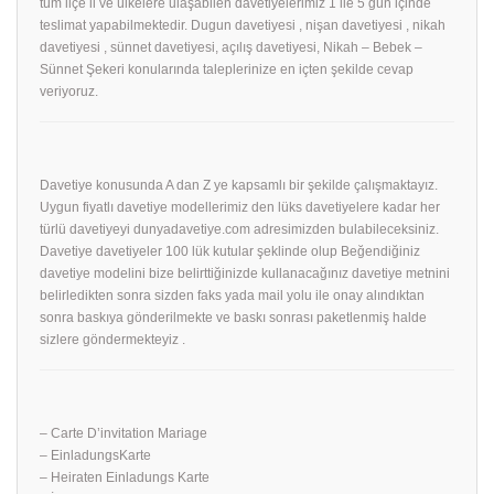
tüm ilçe il ve ülkelere ulaşabilen davetiyelerimiz 1 ile 5 gün içinde
teslimat yapabilmektedir. Dugun davetiyesi , nişan davetiyesi , nikah
davetiyesi , sünnet davetiyesi, açılış davetiyesi, Nikah – Bebek –
Sünnet Şekeri konularında taleplerinize en içten şekilde cevap
veriyoruz.
Davetiye konusunda A dan Z ye kapsamlı bir şekilde çalışmaktayız.
Uygun fiyatlı davetiye modellerimiz den lüks davetiyelere kadar her
türlü davetiyeyi dunyadavetiye.com adresimizden bulabileceksiniz.
Davetiye davetiyeler 100 lük kutular şeklinde olup Beğendiğiniz
davetiye modelini bize belirttiğinizde kullanacağınız davetiye metnini
belirledikten sonra sizden faks yada mail yolu ile onay alındıktan
sonra baskıya gönderilmekte ve baskı sonrası paketlenmiş halde
sizlere göndermekteyiz .
– Carte D’invitation Mariage
– EinladungsKarte
– Heiraten Einladungs Karte