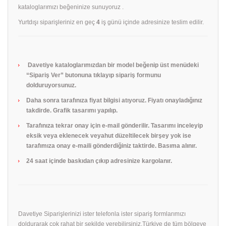
kataloglarımızı beğeninize sunuyoruz .
Yurtdışı siparişleriniz en geç
4
iş günü içinde adresinize teslim edilir.
Davetiye kataloglarımızdan bir model beğenip üst menüdeki
“Sipariş Ver” butonuna tıklayıp sipariş formunu
dolduruyorsunuz.
Daha sonra tarafınıza fiyat bilgisi atıyoruz. Fiyatı onayladığınız
takdirde. Grafik tasarımı yapılıp.
Tarafınıza tekrar onay için e-mail gönderilir. Tasarımı inceleyip
eksik veya eklenecek veyahut düzeltilecek birşey yok ise
tarafımıza onay e-maili gönderdiğiniz taktirde. Basıma alınır.
24 saat içinde baskıdan çıkıp adresinize kargolanır.
Davetiye Siparişlerinizi ister telefonla ister sipariş formlarımızı
doldurarak çok rahat bir şekilde verebilirsiniz.Türkiye de tüm bölgeye