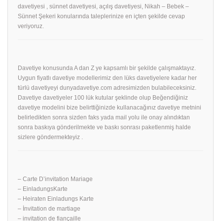
davetiyesi , sünnet davetiyesi, açılış davetiyesi, Nikah – Bebek –
Sünnet Şekeri konularında taleplerinize en içten şekilde cevap
veriyoruz.
Davetiye konusunda A dan Z ye kapsamlı bir şekilde çalışmaktayız.
Uygun fiyatlı davetiye modellerimiz den lüks davetiyelere kadar her
türlü davetiyeyi dunyadavetiye.com adresimizden bulabileceksiniz.
Davetiye davetiyeler 100 lük kutular şeklinde olup Beğendiğiniz
davetiye modelini bize belirttiğinizde kullanacağınız davetiye metnini
belirledikten sonra sizden faks yada mail yolu ile onay alındıktan
sonra baskıya gönderilmekte ve baskı sonrası paketlenmiş halde
sizlere göndermekteyiz .
– Carte D’invitation Mariage
– EinladungsKarte
– Heiraten Einladungs Karte
– İnvitation de martiage
– invitation de fiançaille