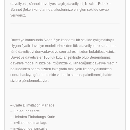
davetiyesi , sünnet davetiyesi, açılış davetiyesi, Nikah – Bebek –
Sünnet Şekeri konularında taleplerinize en içten şekilde cevap
veriyoruz.
Davetiye konusunda A dan Z ye kapsamlı bir şekilde çalışmaktayız.
Uygun fiyatlı davetiye modellerimiz den lüks davetiyelere kadar her
türlü davetiyeyi dunyadavetiye.com adresimizden bulabileceksiniz.
Davetiye davetiyeler 100 lük kutular şeklinde olup Beğendiğiniz
davetiye modelini bize belirttiğinizde kullanacağınız davetiye metnini
belirledikten sonra sizden faks yada mail yolu ile onay alındıktan
sonra baskıya gönderilmekte ve baskı sonrası paketlenmiş halde
sizlere göndermekteyiz .
– Carte D’invitation Mariage
– EinladungsKarte
– Heiraten Einladungs Karte
– İnvitation de martiage
– invitation de fiançaille