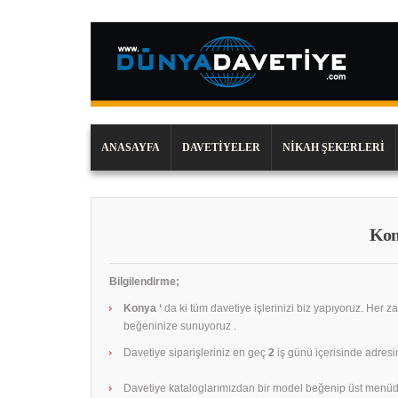
ANASAYFA
DAVETIYELER
NIKAH ŞEKERLERI
Kon
Bilgilendirme;
Konya ‘
da ki tüm davetiye işlerinizi biz yapıyoruz. Her 
beğeninize sunuyoruz .
Davetiye siparişleriniz en geç
2
iş günü içerisinde adresini
Davetiye kataloglarımızdan bir model beğenip üst menüd