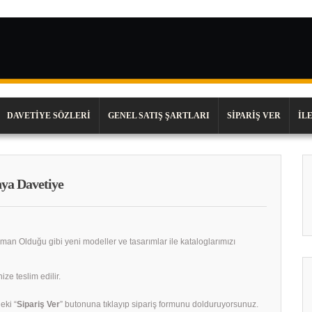
DAVETIYE SÖZLERI
GENEL SATIŞ ŞARTLARI
SIPARIŞ VER
İL
ya Davetiye
zaman Olduğu gibi yeni modeller ve tasarımlar ile kataloglarımızı
ze teslim edilir.
eki “
Sipariş Ver
” butonuna tıklayıp sipariş formunu dolduruyorsunuz.