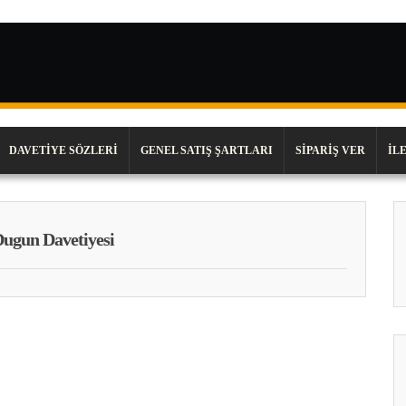
DAVETIYE SÖZLERI
GENEL SATIŞ ŞARTLARI
SIPARIŞ VER
İL
Dugun Davetiyesi