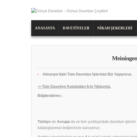
ANASAYFA
DAVETIYELER
NIKAH ŞEKERLERI
Meiningen
Almanya’daki Tüm Davetiye İşlerinizi Biz Yapıyoruz.
-> Tüm Davetiye Katalogları İçin Tıklayınız.
Bilgilendirme ;
Türkiye
de
Avrupa
da ve tüm yurtdışındaki davetiye işlerini
kataloglarımızı beğeninize sunuyoruz .
Yurtdışı siparişleriniz en geç
4
iş günü içinde adresinize tesli