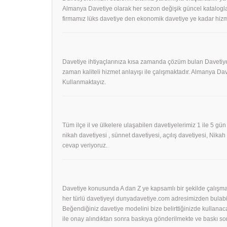
Almanya Davetiye olarak her sezon değişik güncel kataloglar
firmamız lüks davetiye den ekonomik davetiye ye kadar hizm
Davetiye ihtiyaçlarınıza kısa zamanda çözüm bulan Davetiye
zaman kaliteli hizmet anlayışı ile çalışmaktadır. Almanya 
Kullanmaktayız.
Tüm ilçe il ve ülkelere ulaşabilen davetiyelerimiz 1 ile 5 gün
nikah davetiyesi , sünnet davetiyesi, açılış davetiyesi, Nika
cevap veriyoruz.
Davetiye konusunda A dan Z ye kapsamlı bir şekilde çalışmak
her türlü davetiyeyi dunyadavetiye.com adresimizden bulabil
Beğendiğiniz davetiye modelini bize belirttiğinizde kullanac
ile onay alındıktan sonra baskıya gönderilmekte ve baskı so