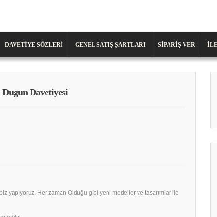
DAVETIYE SÖZLERI
GENEL SATIŞ ŞARTLARI
SIPARIŞ VER
İL
 Dugun Davetiyesi
 biz yapıyoruz. Her zaman Olduğu gibi yeni modeller ve tasarımlar ile
m edilir.