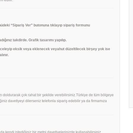
deki “Sipariş Ver” butonuna tıklayıp sipariş formunu
adığınız takdirde. Grafik tasarımı yapılıp.
 inceleyip eksik veya eklenecek veyahut düzeltilecek birşey yok ise
lınır.
mızı doldurarak çok rahat bir şekilde verebilirsiniz.Türkiye de tüm bölgeye
niz davetiyeyi dilerseniz telefonla sipariş edebilir ya da firmamıza
 da kendi istediğiniz bir metni davetiyelerinizde kullanabilirsiniz.