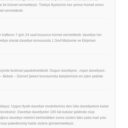
 ile hizmet vermekteyiz. Türkiye İlçelerinin her yerine hizmet veren
et vermektedir.
 haftanın 7 gün 24 saat boyunca hizmet vermektedir. davetiye her
Davetiye olarak davetiye konusunda 1.Sınıf Malzeme ve Ekipman
 içinde teslimat yapabilmektedir. Dugun davetiyesi , nişan davetiyesi ,
h – Bebek – Sünnet Şekeri konularında taleplerinize en içten şekilde
tayız. Uygun fiyatlı davetiye modellerimiz den lüks davetiyelere kadar
eceksiniz. Davetiye davetiyeler 100 lük kutular şeklinde olup
ağınız davetiye metnini belirledikten sonra sizden faks yada mail yolu
nrası paketlenmiş halde sizlere göndermekteyiz .