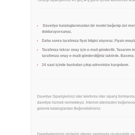
Davetiye kataloglarımızdan bir model beğenip üst menü
dolduruyorsunuz.
Daha sonra tarafınıza fiyat bilgisi atıyoruz. Fiyatı onayl
Tarafınıza tekrar onay için e-mail gönderilir. Tasarımı
tarafımıza onay e-maili gönderdiğiniz taktirde. Basıma a
24 saat içinde baskıdan çıkıp adresinize kargolanır.
Davetiye Siparişlerinizi ister telefonla ister sipariş formları
davetiye hizmeti vermekteyiz. İnternet sitemizden beğeneceği
gelerek kataloglardan Beğenebilirsiniz.
Davetiyelerinizin sözlerini sitemiz yardımıyla oluşturabilir ya