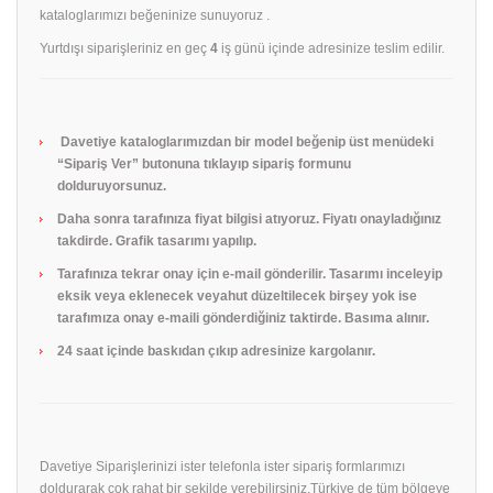
kataloglarımızı beğeninize sunuyoruz .
Yurtdışı siparişleriniz en geç
4
iş günü içinde adresinize teslim edilir.
Davetiye kataloglarımızdan bir model beğenip üst menüdeki
“Sipariş Ver” butonuna tıklayıp sipariş formunu
dolduruyorsunuz.
Daha sonra tarafınıza fiyat bilgisi atıyoruz. Fiyatı onayladığınız
takdirde. Grafik tasarımı yapılıp.
Tarafınıza tekrar onay için e-mail gönderilir. Tasarımı inceleyip
eksik veya eklenecek veyahut düzeltilecek birşey yok ise
tarafımıza onay e-maili gönderdiğiniz taktirde. Basıma alınır.
24 saat içinde baskıdan çıkıp adresinize kargolanır.
Davetiye Siparişlerinizi ister telefonla ister sipariş formlarımızı
doldurarak çok rahat bir şekilde verebilirsiniz.Türkiye de tüm bölgeye