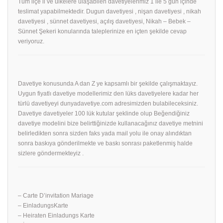
Tüm ilçe il ve ülkelere ulaşabilen davetiyelerimiz 1 ile 5 gün içinde
teslimat yapabilmektedir. Dugun davetiyesi , nişan davetiyesi , nikah
davetiyesi , sünnet davetiyesi, açılış davetiyesi, Nikah – Bebek –
Sünnet Şekeri konularında taleplerinize en içten şekilde cevap
veriyoruz.
Davetiye konusunda A dan Z ye kapsamlı bir şekilde çalışmaktayız.
Uygun fiyatlı davetiye modellerimiz den lüks davetiyelere kadar her
türlü davetiyeyi dunyadavetiye.com adresimizden bulabileceksiniz.
Davetiye davetiyeler 100 lük kutular şeklinde olup Beğendiğiniz
davetiye modelini bize belirttiğinizde kullanacağınız davetiye metnini
belirledikten sonra sizden faks yada mail yolu ile onay alındıktan
sonra baskıya gönderilmekte ve baskı sonrası paketlenmiş halde
sizlere göndermekteyiz .
– Carte D’invitation Mariage
– EinladungsKarte
– Heiraten Einladungs Karte