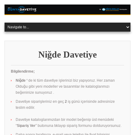
Niğde Davetiye
Bilgilendirme;
Niğde ‘
de ki tüm davetiye işlerinizi biz yapıyoruz. Her zaman
Olduğu gibi yeni modeller ve tasarımlar ile kataloglarımızı
beğeninize sunuyoruz .
Davetiye siparişleriniz en geç
2
iş günü içerisinde adresinize
teslim edilir.
Davetiye kataloglarımızdan bir model beğenip üst menüdeki
“
Sipariş Ver
” butonuna tıklayıp sipariş formunu dolduruyorsunuz.
Daha sonra tarafınıza e-mail veya telefon ile fiyat bilgisini