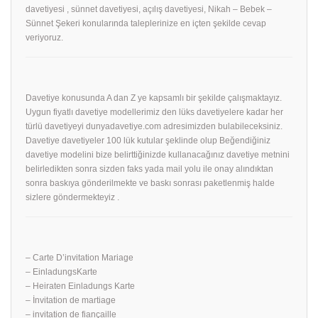
davetiyesi , sünnet davetiyesi, açılış davetiyesi, Nikah – Bebek –
Sünnet Şekeri konularında taleplerinize en içten şekilde cevap
veriyoruz.
Davetiye konusunda A dan Z ye kapsamlı bir şekilde çalışmaktayız.
Uygun fiyatlı davetiye modellerimiz den lüks davetiyelere kadar her
türlü davetiyeyi dunyadavetiye.com adresimizden bulabileceksiniz.
Davetiye davetiyeler 100 lük kutular şeklinde olup Beğendiğiniz
davetiye modelini bize belirttiğinizde kullanacağınız davetiye metnini
belirledikten sonra sizden faks yada mail yolu ile onay alındıktan
sonra baskıya gönderilmekte ve baskı sonrası paketlenmiş halde
sizlere göndermekteyiz .
– Carte D’invitation Mariage
– EinladungsKarte
– Heiraten Einladungs Karte
– İnvitation de martiage
– invitation de fiançaille