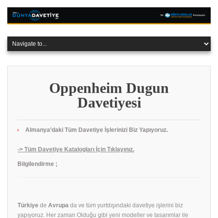
Oppenheim Dugun
Davetiyesi
Almanya’daki Tüm Davetiye İşlerinizi Biz Yapıyoruz.
-> Tüm Davetiye Katalogları İçin Tıklayınız.
Bilgilendirme ;
Türkiye
de
Avrupa
da ve tüm yurtdışındaki davetiye işlerini biz
yapıyoruz. Her zaman Olduğu gibi yeni modeller ve tasarımlar ile