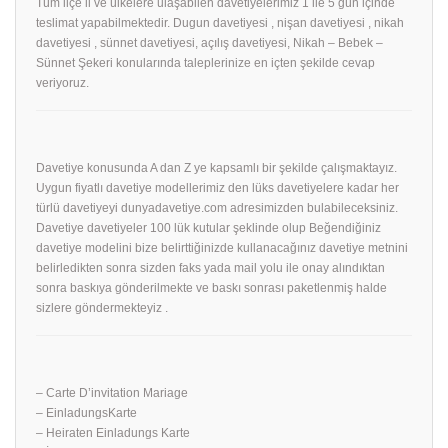
Tüm ilçe il ve ülkelere ulaşabilen davetiyelerimiz 1 ile 5 gün içinde
teslimat yapabilmektedir. Dugun davetiyesi , nişan davetiyesi , nikah
davetiyesi , sünnet davetiyesi, açılış davetiyesi, Nikah – Bebek –
Sünnet Şekeri konularında taleplerinize en içten şekilde cevap
veriyoruz.
Davetiye konusunda A dan Z ye kapsamlı bir şekilde çalışmaktayız.
Uygun fiyatlı davetiye modellerimiz den lüks davetiyelere kadar her
türlü davetiyeyi dunyadavetiye.com adresimizden bulabileceksiniz.
Davetiye davetiyeler 100 lük kutular şeklinde olup Beğendiğiniz
davetiye modelini bize belirttiğinizde kullanacağınız davetiye metnini
belirledikten sonra sizden faks yada mail yolu ile onay alındıktan
sonra baskıya gönderilmekte ve baskı sonrası paketlenmiş halde
sizlere göndermekteyiz .
– Carte D’invitation Mariage
– EinladungsKarte
– Heiraten Einladungs Karte