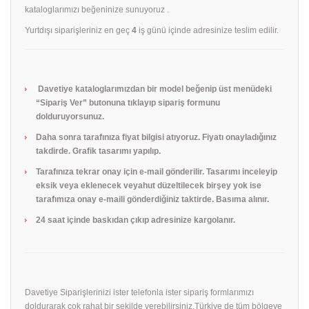
kataloglarımızı beğeninize sunuyoruz .
Yurtdışı siparişleriniz en geç
4
iş günü içinde adresinize teslim edilir.
Davetiye kataloglarımızdan bir model beğenip üst menüdeki
“Sipariş Ver” butonuna tıklayıp sipariş formunu
dolduruyorsunuz.
Daha sonra tarafınıza fiyat bilgisi atıyoruz. Fiyatı onayladığınız
takdirde. Grafik tasarımı yapılıp.
Tarafınıza tekrar onay için e-mail gönderilir. Tasarımı inceleyip
eksik veya eklenecek veyahut düzeltilecek birşey yok ise
tarafımıza onay e-maili gönderdiğiniz taktirde. Basıma alınır.
24 saat içinde baskıdan çıkıp adresinize kargolanır.
Davetiye Siparişlerinizi ister telefonla ister sipariş formlarımızı
doldurarak çok rahat bir şekilde verebilirsiniz.Türkiye de tüm bölgeye