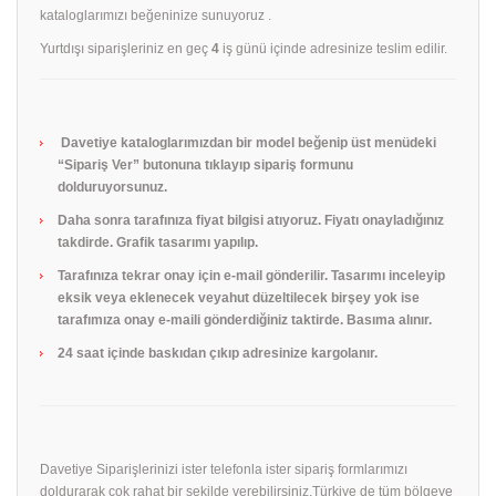
kataloglarımızı beğeninize sunuyoruz .
Yurtdışı siparişleriniz en geç
4
iş günü içinde adresinize teslim edilir.
Davetiye kataloglarımızdan bir model beğenip üst menüdeki
“Sipariş Ver” butonuna tıklayıp sipariş formunu
dolduruyorsunuz.
Daha sonra tarafınıza fiyat bilgisi atıyoruz. Fiyatı onayladığınız
takdirde. Grafik tasarımı yapılıp.
Tarafınıza tekrar onay için e-mail gönderilir. Tasarımı inceleyip
eksik veya eklenecek veyahut düzeltilecek birşey yok ise
tarafımıza onay e-maili gönderdiğiniz taktirde. Basıma alınır.
24 saat içinde baskıdan çıkıp adresinize kargolanır.
Davetiye Siparişlerinizi ister telefonla ister sipariş formlarımızı
doldurarak çok rahat bir şekilde verebilirsiniz.Türkiye de tüm bölgeye