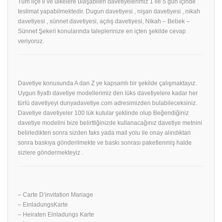
Tüm ilçe il ve ülkelere ulaşabilen davetiyelerimiz 1 ile 5 gün içinde
teslimat yapabilmektedir. Dugun davetiyesi , nişan davetiyesi , nikah
davetiyesi , sünnet davetiyesi, açılış davetiyesi, Nikah – Bebek –
Sünnet Şekeri konularında taleplerinize en içten şekilde cevap
veriyoruz.
Davetiye konusunda A dan Z ye kapsamlı bir şekilde çalışmaktayız.
Uygun fiyatlı davetiye modellerimiz den lüks davetiyelere kadar her
türlü davetiyeyi dunyadavetiye.com adresimizden bulabileceksiniz.
Davetiye davetiyeler 100 lük kutular şeklinde olup Beğendiğiniz
davetiye modelini bize belirttiğinizde kullanacağınız davetiye metnini
belirledikten sonra sizden faks yada mail yolu ile onay alındıktan
sonra baskıya gönderilmekte ve baskı sonrası paketlenmiş halde
sizlere göndermekteyiz .
– Carte D’invitation Mariage
– EinladungsKarte
– Heiraten Einladungs Karte