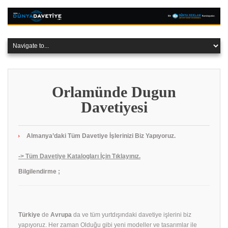
Orlamünde Dugun
Davetiyesi
Almanya’daki Tüm Davetiye İşlerinizi Biz Yapıyoruz.
-> Tüm Davetiye Katalogları İçin Tıklayınız.
Bilgilendirme ;
Türkiye
de
Avrupa
da ve tüm yurtdışındaki davetiye işlerini biz
yapıyoruz. Her zaman Olduğu gibi yeni modeller ve tasarımlar ile