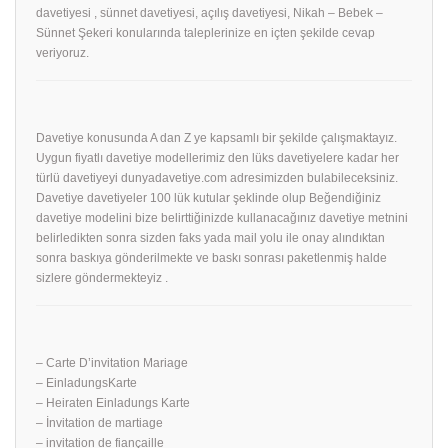
davetiyesi , sünnet davetiyesi, açılış davetiyesi, Nikah – Bebek –
Sünnet Şekeri konularında taleplerinize en içten şekilde cevap
veriyoruz.
Davetiye konusunda A dan Z ye kapsamlı bir şekilde çalışmaktayız.
Uygun fiyatlı davetiye modellerimiz den lüks davetiyelere kadar her
türlü davetiyeyi dunyadavetiye.com adresimizden bulabileceksiniz.
Davetiye davetiyeler 100 lük kutular şeklinde olup Beğendiğiniz
davetiye modelini bize belirttiğinizde kullanacağınız davetiye metnini
belirledikten sonra sizden faks yada mail yolu ile onay alındıktan
sonra baskıya gönderilmekte ve baskı sonrası paketlenmiş halde
sizlere göndermekteyiz .
– Carte D’invitation Mariage
– EinladungsKarte
– Heiraten Einladungs Karte
– İnvitation de martiage
– invitation de fiançaille