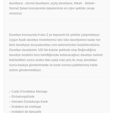
davetiyesi , sünnet davetiyesi, açılış davetiyesi, Nikah – Bebek –
Sünnet Şekeri konularında taleplerinize en içten şekilde cevap
veriyoruz.
Davetiye konusunda A dan Z ye kapsamlı bir şekilde çalışmaktayız.
Uygun fiyatlı davetiye modellerimiz den lüks davetiyelere kadar her
türlü davetiyeyi dunyadavetiye.com adresimizden bulabileceksiniz.
Davetiye davetiyeler 100 lük kutular şeklinde olup Beğendiğiniz
davetiye modelini bize belirttiğinizde kullanacağınız davetiye metnini
belirledikten sonra sizden faks yada mail yolu ile onay alındıktan
sonra baskıya gönderilmekte ve baskı sonrası paketlenmiş halde
sizlere göndermekteyiz .
– Carte D’invitation Mariage
– EinladungsKarte
– Heiraten Einladungs Karte
– İnvitation de martiage
– invitation de fiançaille