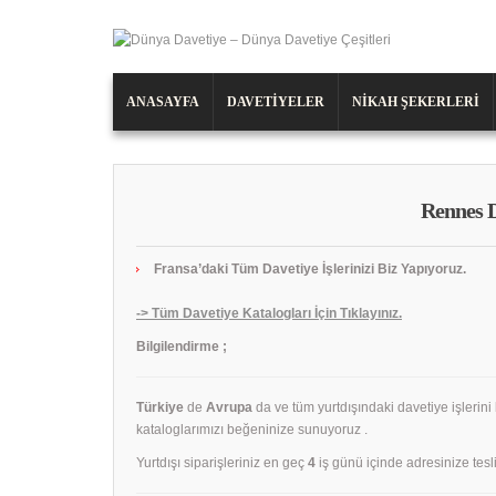
ANASAYFA
DAVETIYELER
NIKAH ŞEKERLERI
Rennes D
Fransa’daki Tüm Davetiye İşlerinizi Biz Yapıyoruz.
-> Tüm Davetiye Katalogları İçin Tıklayınız.
Bilgilendirme ;
Türkiye
de
Avrupa
da ve tüm yurtdışındaki davetiye işlerini
kataloglarımızı beğeninize sunuyoruz .
Yurtdışı siparişleriniz en geç
4
iş günü içinde adresinize tesli