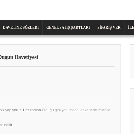
DAVETIYE SÖZLERI
GENEL SATIŞ ŞARTLARI
SIPARIŞ VER
İL
ugun Davetiyesi
 biz yapıyoruz. Her zaman Olduğu gibi yeni modeller ve tasarımlar ile
m edilir.