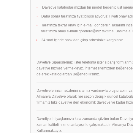
Davetiye kataloglarımızdan bir model beğenip üst menüde
Daha sonra tarafınıza fiyat bilgisi atıyoruz. Fiyatı onayladı
Tarafınıza tekrar onay için e-mail gönderilir. Tasarımı in
tarafımıza onay e-maili gönderdiğiniz taktirde. Basıma alın
24 saat içinde baskıdan çıkıp adresinize kargolanır.
Davetiye Siparişlerinizi ister telefonla ister sipariş formları
davetiye hizmeti vermekteyiz. İnternet sitemizden beğeneceği
gelerek kataloglardan Beğenebilirsiniz.
Davetiyelerinizin sözlerini sitemiz yardımıyla oluşturabilir ya
Almanya Davetiye olarak her sezon değişik güncel kataloglar
firmamız lüks davetiye den ekonomik davetiye ye kadar hizm
Davetiye ihtiyaçlarınıza kısa zamanda çözüm bulan Davetiye
zaman kaliteli hizmet anlayışı ile çalışmaktadır. Almanya 
Kullanmaktayız.