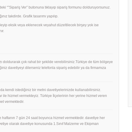
ki “”Sipariş Ver” butonuna tıklayıp sipariş formunu dolduruyorsunuz.
ğınız takdirde. Grafik tasarımı yapılıp.
celeyip eksik veya eklenecek veyahut düzeltilecek birşey yok ise
ır.
mızı doldurarak çok rahat bir şekilde verebilirsiniz.Türkiye de tüm bölgeye
niz davetiyeyi dilerseniz telefonla sipariş edebilir ya da firmamıza
 da kendi istediğiniz bir metni davetiyelerinizde kullanabilirsiniz.
 ile hizmet vermekteyiz. Türkiye İlçelerinin her yerine hizmet veren
et vermektedir.
 haftanın 7 gün 24 saat boyunca hizmet vermektedir. davetiye her
Davetiye olarak davetiye konusunda 1.Sınıf Malzeme ve Ekipman