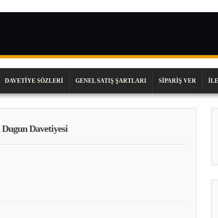
DAVETIYE SÖZLERI
GENEL SATIŞ ŞARTLARI
SIPARIŞ VER
İL
n Dugun Davetiyesi