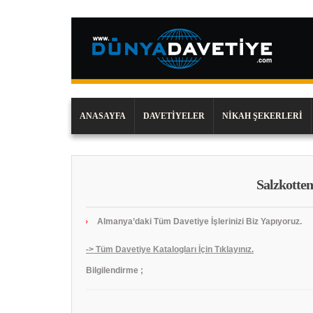
ANASAYFA
DAVETIYELER
NIKAH ŞEKERLERI
Salzkotte
Almanya’daki Tüm Davetiye İşlerinizi Biz Yapıyoruz.
-> Tüm Davetiye Katalogları İçin Tıklayınız.
Bilgilendirme ;