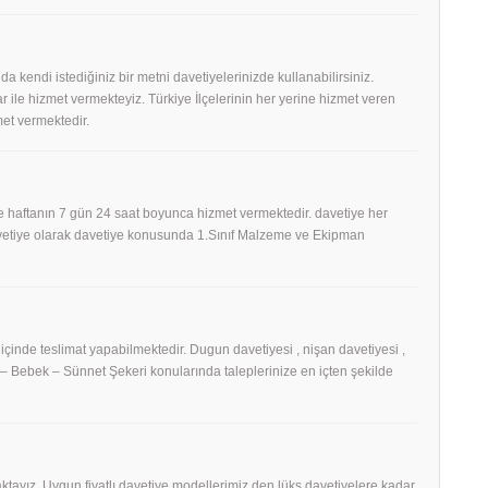
 da kendi istediğiniz bir metni davetiyelerinizde kullanabilirsiniz.
 ile hizmet vermekteyiz. Türkiye İlçelerinin her yerine hizmet veren
et vermektedir.
 haftanın 7 gün 24 saat boyunca hizmet vermektedir. davetiye her
Davetiye olarak davetiye konusunda 1.Sınıf Malzeme ve Ekipman
 içinde teslimat yapabilmektedir. Dugun davetiyesi , nişan davetiyesi ,
h – Bebek – Sünnet Şekeri konularında taleplerinize en içten şekilde
tayız. Uygun fiyatlı davetiye modellerimiz den lüks davetiyelere kadar