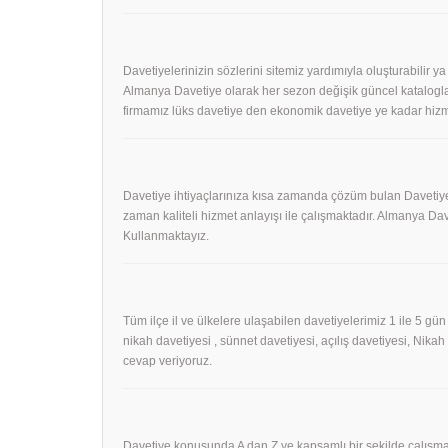
Davetiyelerinizin sözlerini sitemiz yardımıyla oluşturabilir ya
Almanya Davetiye olarak her sezon değişik güncel kataloglar
firmamız lüks davetiye den ekonomik davetiye ye kadar hizm
Davetiye ihtiyaçlarınıza kısa zamanda çözüm bulan Davetiye
zaman kaliteli hizmet anlayışı ile çalışmaktadır. Almanya 
Kullanmaktayız.
Tüm ilçe il ve ülkelere ulaşabilen davetiyelerimiz 1 ile 5 gün
nikah davetiyesi , sünnet davetiyesi, açılış davetiyesi, Nika
cevap veriyoruz.
Davetiye konusunda A dan Z ye kapsamlı bir şekilde çalışmak