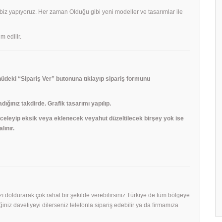
 biz yapıyoruz. Her zaman Olduğu gibi yeni modeller ve tasarımlar ile
m edilir.
deki “Sipariş Ver” butonuna tıklayıp sipariş formunu
adığınız takdirde. Grafik tasarımı yapılıp.
 inceleyip eksik veya eklenecek veyahut düzeltilecek birşey yok ise
lınır.
mızı doldurarak çok rahat bir şekilde verebilirsiniz.Türkiye de tüm bölgeye
niz davetiyeyi dilerseniz telefonla sipariş edebilir ya da firmamıza