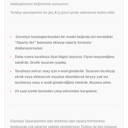
kataloglarımızı beğeninize sunuyoruz .
Yurtdışı siparişleriniz en geç
4
iş günü içinde adresinize teslim edilir.
Davetiye kataloglarımızdan bir model beğenip üst menüdeki
“Sipariş Ver” butonuna tıklayıp sipariş formunu
dolduruyorsunuz.
Daha sonra tarafınıza fiyat bilgisi atıyoruz. Fiyatı onayladığınız
takdirde. Grafik tasarımı yapılıp.
Tarafınıza tekrar onay için e-mail gönderilir. Tasarımı inceleyip
eksik veya eklenecek veyahut düzeltilecek birşey yok ise
tarafımıza onay e-maili gönderdiğiniz taktirde. Basıma alınır.
24 saat içinde baskıdan çıkıp adresinize kargolanır.
Davetiye Siparişlerinizi ister telefonla ister sipariş formlarımızı
doldurarak çok rahat bir şekilde verebilirsiniz.Türkiye de tüm bölgeye