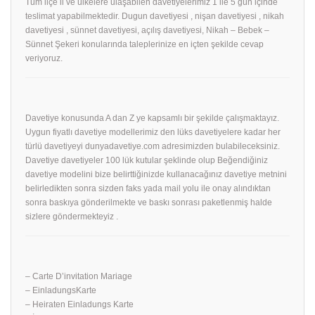
Tüm ilçe il ve ülkelere ulaşabilen davetiyelerimiz 1 ile 5 gün içinde
teslimat yapabilmektedir. Dugun davetiyesi , nişan davetiyesi , nikah
davetiyesi , sünnet davetiyesi, açılış davetiyesi, Nikah – Bebek –
Sünnet Şekeri konularında taleplerinize en içten şekilde cevap
veriyoruz.
Davetiye konusunda A dan Z ye kapsamlı bir şekilde çalışmaktayız.
Uygun fiyatlı davetiye modellerimiz den lüks davetiyelere kadar her
türlü davetiyeyi dunyadavetiye.com adresimizden bulabileceksiniz.
Davetiye davetiyeler 100 lük kutular şeklinde olup Beğendiğiniz
davetiye modelini bize belirttiğinizde kullanacağınız davetiye metnini
belirledikten sonra sizden faks yada mail yolu ile onay alındıktan
sonra baskıya gönderilmekte ve baskı sonrası paketlenmiş halde
sizlere göndermekteyiz .
– Carte D’invitation Mariage
– EinladungsKarte
– Heiraten Einladungs Karte