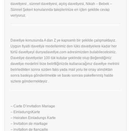
davetiyesi , sünnet davetiyesi, açılış davetiyesi, Nikah – Bebek –
Sünnet Şekeri konularında taleplerinize en içten şekilde cevap
veriyoruz.
Davetiye konusunda A dan Z ye kapsamlı bir şekilde çalışmaktayız.
Uygun fiyatlı davetiye modellerimiz den lüks davetiyelere kadar her
türlü davetiyeyi dunyadavetiye.com adresimizden bulabileceksiniz.
Davetiye davetiyeler 100 lük kutular şeklinde olup Beğendiğiniz
davetiye modelini bize belirttiğinizde kullanacağınız davetiye metnini
belirledikten sonra sizden faks yada mail yolu ile onay alındıktan
sonra baskıya gönderilmekte ve baskı sonrası paketlenmiş halde
sizlere göndermekteyiz .
– Carte D’invitation Mariage
– EinladungsKarte
– Heiraten Einladungs Karte
– İnvitation de martiage
– invitation de fiançaille