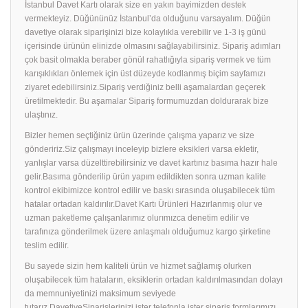
İstanbul Davet Kartı olarak size en yakın bayimizden destek
vermekteyiz. Düğününüz İstanbul’da olduğunu varsayalım. Düğün
davetiye olarak siparişinizi bize kolaylıkla verebilir ve 1-3 iş günü
içerisinde ürünün elinizde olmasını sağlayabilirsiniz. Sipariş adımları
çok basit olmakla beraber gönül rahatlığıyla sipariş vermek ve tüm
karışıklıkları önlemek için üst düzeyde kodlanmış biçim sayfamızı
ziyaret edebilirsiniz.Sipariş verdiğiniz belli aşamalardan geçerek
üretilmektedir. Bu aşamalar Sipariş formumuzdan doldurarak bize
ulaştınız.
Bizler hemen seçtiğiniz ürün üzerinde çalışma yaparız ve size
göndeririz.Siz çalışmayı inceleyip bizlere eksikleri varsa ekletir,
yanlışlar varsa düzelttirebilirsiniz ve davet kartınız basıma hazır hale
gelir.Basıma gönderilip ürün yapım edildikten sonra uzman kalite
kontrol ekibimizce kontrol edilir ve baskı sırasında oluşabilecek tüm
hatalar ortadan kaldırılır.Davet Kartı Ürünleri Hazırlanmış olur ve
uzman paketleme çalışanlarımız olurımızca denetim edilir ve
tarafınıza gönderilmek üzere anlaşmalı olduğumuz kargo şirketine
teslim edilir.
Bu sayede sizin hem kaliteli ürün ve hizmet sağlamış olurken
oluşabilecek tüm hataların, eksiklerin ortadan kaldırılmasından dolayı
da memnuniyetinizi maksimum seviyede
tutarız.DavetiyeSiparişlerinizi ister telefonla ister sipariş formlarımızı