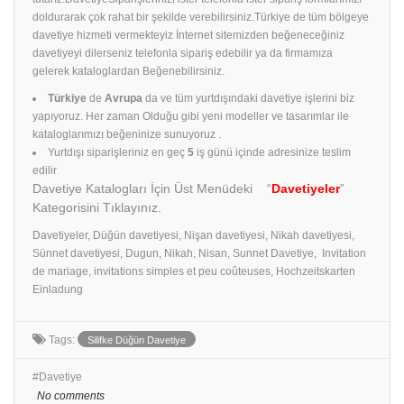
doldurarak çok rahat bir şekilde verebilirsiniz.Türkiye de tüm bölgeye
davetiye hizmeti vermekteyiz İnternet sitemizden beğeneceğiniz
davetiyeyi dilerseniz telefonla sipariş edebilir ya da firmamıza
gelerek kataloglardan Beğenebilirsiniz.
Türkiye
de
Avrupa
da ve tüm yurtdışındaki davetiye işlerini biz
yapıyoruz. Her zaman Olduğu gibi yeni modeller ve tasarımlar ile
kataloglarımızı beğeninize sunuyoruz .
Yurtdışı siparişleriniz en geç
5
iş günü içinde adresinize teslim
edilir
Davetiye Katalogları İçin Üst Menüdeki “
Davetiyeler
”
Kategorisini Tıklayınız.
Davetiyeler, Düğün davetiyesi, Nişan davetiyesi, Nikah davetiyesi,
Sünnet davetiyesi, Dugun, Nikah, Nisan, Sunnet Davetiye, Invitation
de mariage, invitations simples et peu coûteuses, Hochzeitskarten
Einladung
Tags:
Silifke‎ Düğün Davetiye
Davetiye
No comments