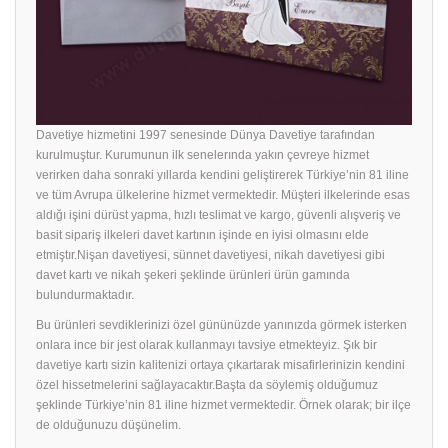
Davetiye hizmetini 1997 senesinde Dünya Davetiye tarafından
kurulmuştur. Kurumunun ilk senelerında yakın çevreye hizmet
verirken daha sonraki yıllarda kendini geliştirerek Türkiye’nin 81 iline
ve tüm Avrupa ülkelerine hizmet vermektedir. Müşteri ilkelerinde esas
aldığı işini dürüst yapma, hızlı teslimat ve kargo, güvenli alışveriş ve
basit sipariş ilkeleri davet kartının işinde en iyisi olmasını elde
etmiştır.Nişan davetiyesi, sünnet davetiyesi, nikah davetiyesi gibi
davet kartı ve nikah şekeri şeklinde ürünleri ürün gamında
bulundurmaktadır.
Bu ürünleri sevdiklerinizi özel gününüzde yanınızda görmek isterken
onlara ince bir jest olarak kullanmayı tavsiye etmekteyiz. Şık bir
davetiye
kartı sizin kalitenizi ortaya çıkartarak misafirlerinizin kendini
özel hissetmelerini sağlayacaktır.Başta da söylemiş olduğumuz
şeklinde Türkiye’nin 81 iline hizmet vermektedir. Örnek olarak; bir ilçe
de olduğunuzu düşünelim.