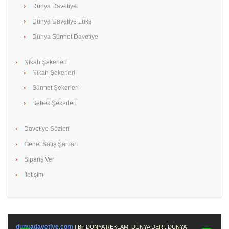
Dünya Davetiye
Dünya Davetiye Lüks
Dünya Sünnet Davetiye
Nikah Şekerleri
Nikah Şekerleri
Sünnet Şekerleri
Bebek Şekerleri
Davetiye Sözleri
Genel Satış Şartları
Sipariş Ver
İletişim
dunyadavetiye.com
| Bir DÜNYA REKLAM, DÜNYA DERİ, DÜNYA