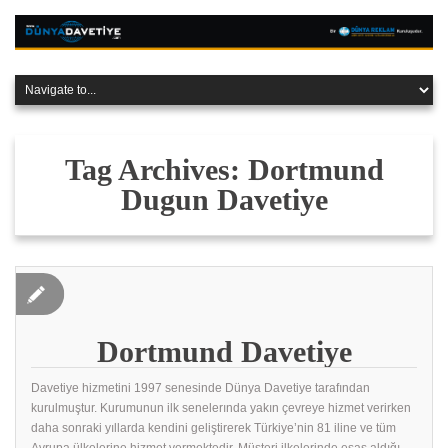
Tag Archives:
Dortmund
Dugun Davetiye
Dortmund Davetiye
Davetiye hizmetini 1997 senesinde Dünya Davetiye tarafından
kurulmuştur. Kurumunun ilk senelerında yakın çevreye hizmet verirken
daha sonraki yıllarda kendini geliştirerek Türkiye’nin 81 iline ve tüm
Avrupa ülkelerine hizmet vermektedir. Müşteri ilkelerinde esas aldığı