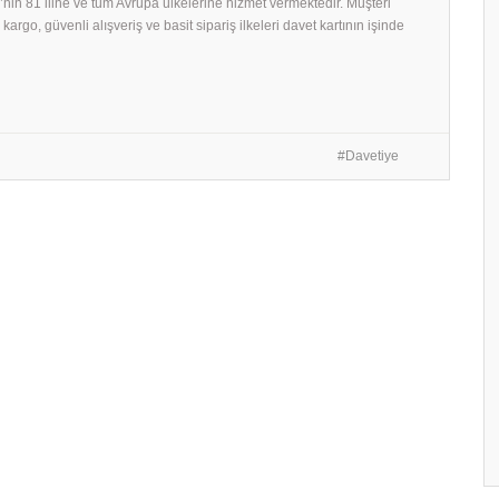
e’nin 81 iline ve tüm Avrupa ülkelerine hizmet vermektedir. Müşteri
 kargo, güvenli alışveriş ve basit sipariş ilkeleri davet kartının işinde
Davetiye