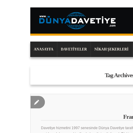
ANASAYFA
DAVETIYELER
NIKAH ŞEKERLERI
Tag Archive
Fran
Davetiye hizmetini 1997 senesinde Dünya Davetiye taraf