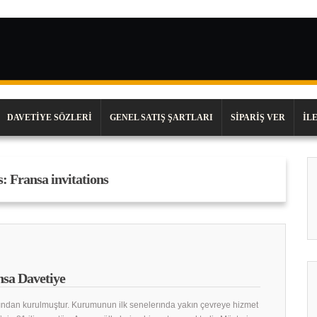
DAVETIYE SÖZLERI
GENEL SATIŞ ŞARTLARI
SIPARIŞ VER
İL
s:
Fransa invitations
sa Davetiye
ından kurulmuştur. Kurumunun ilk senelerında yakın çevreye hizmet