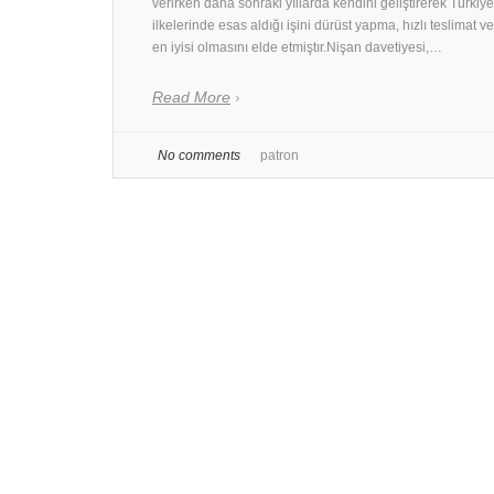
verirken daha sonraki yıllarda kendini geliştirerek Türkiy
ilkelerinde esas aldığı işini dürüst yapma, hızlı teslimat ve
en iyisi olmasını elde etmiştır.Nişan davetiyesi,…
Read More
No comments
patron