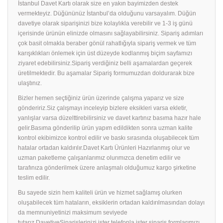
İstanbul Davet Kartı olarak size en yakın bayimizden destek
vermekteyiz. Düğününüz İstanbul’da olduğunu varsayalım. Düğün
davetiye olarak siparişinizi bize kolaylıkla verebilir ve 1-3 iş günü
içerisinde ürünün elinizde olmasını sağlayabilirsiniz. Sipariş adımları
çok basit olmakla beraber gönül rahatlığıyla sipariş vermek ve tüm
karışıklıkları önlemek için üst düzeyde kodlanmış biçim sayfamızı
ziyaret edebilirsiniz.Sipariş verdiğiniz belli aşamalardan geçerek
üretilmektedir. Bu aşamalar Sipariş formumuzdan doldurarak bize
ulaştınız.
Bizler hemen seçtiğiniz ürün üzerinde çalışma yaparız ve size
göndeririz.Siz çalışmayı inceleyip bizlere eksikleri varsa ekletir,
yanlışlar varsa düzelttirebilirsiniz ve davet kartınız basıma hazır hale
gelir.Basıma gönderilip ürün yapım edildikten sonra uzman kalite
kontrol ekibimizce kontrol edilir ve baskı sırasında oluşabilecek tüm
hatalar ortadan kaldırılır.Davet Kartı Ürünleri Hazırlanmış olur ve
uzman paketleme çalışanlarımız olurımızca denetim edilir ve
tarafınıza gönderilmek üzere anlaşmalı olduğumuz kargo şirketine
teslim edilir.
Bu sayede sizin hem kaliteli ürün ve hizmet sağlamış olurken
oluşabilecek tüm hataların, eksiklerin ortadan kaldırılmasından dolayı
da memnuniyetinizi maksimum seviyede
tutarız.DavetiyeSiparişlerinizi ister telefonla ister sipariş formlarımızı