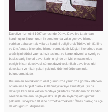
Davetiye hizmetini 1997 senesinde Dünya Davetiye tarafından
kurulmuştur. Kurumunun ilk senelerında yakın çevreye hizmet
verirken daha sonraki yıllarda kendini geliştirerek Türkiye’nin 81 iline
ve tüm Avrupa ülkelerine hizmet vermektedir. Müşteri ilkelerinde esas
aldığı işini dürüst yapma, hızlı teslimat ve kargo, güvenli alışveriş ve
basit sipariş ilkeleri davet kartının işinde en iyisi olmasını elde
etmiştır.Nişan davetiyesi, sünnet davetiyesi, nikah davetiyesi gibi
davet kartı ve nikah şekeri şeklinde ürünleri ürün gamında
bulundurmaktadır.
Bu ürünleri sevdiklerinizi özel gününüzde yanınızda görmek isterken
onlara ince bir jest olarak kullanmayı tavsiye etmekteyiz. Şık bir
davetiye
kartı sizin kalitenizi ortaya çıkartarak misafirlerinizin kendini
özel hissetmelerini sağlayacaktır.Başta da söylemiş olduğumuz
şeklinde Türkiye’nin 81 iline hizmet vermektedir. Örnek olarak; bir ilçe
de olduğunuzu düşünelim.