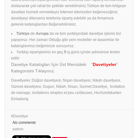
doldurarak çok rahat bir şekilde verebilirsiniz.Türkiye de tüm bölgeye
davetiye hizmeti vermekteyiz İnternet sitemizden beğeneceğiniz
davetiyeyi dilerseniz telefonla sipariş edebilir ya da firmamıza
gelerek kataloglardan Beğenebilirsiniz.
Türkiye
de
Avrupa
da ve tüm yurtdışındaki davetiye işlerini biz
yapıyoruz. Her zaman Olduğu gibi yeni modeller ve tasarımlar ile
kataloglarımızı beğeninize sunuyoruz .
Yurtdışı siparişleriniz en geç
5
iş günü içinde adresinize teslim
edilir
Davetiye Katalogları İçin Üst Menüdeki “
Davetiyeler
”
Kategorisini Tıklayınız.
Davetiyeler, Düğün davetiyesi, Nişan davetiyesi, Nikah davetiyesi,
Sünnet davetiyesi, Dugun, Nikah, Nisan, Sunnet Davetiye, Invitation
de mariage, invitations simples et peu coûteuses, Hochzeitskarten
Einladung
Davetiye
No comments
patron