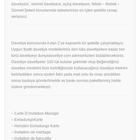
davetiyesi , sünnet davetiyesi, açılış davetiyesi, Nikah – Bebek –
Sünnet Şekeri konularında taleplerinize en içten şekilde cevap
veriyoruz.
Davetiye konusunda A dan Z ye kapsamlı bir şekilde çalışmaktayız.
Uygun fiyatlı davetiye modellerimiz den lüks davetiyelere kadar her
türlü davetiyeyi dunyadavetiye.com adresimizden bulabileceksiniz.
Davetiye davetiyeler 100 lük kutular şeklinde olup Beğendiğiniz
davetiye modelini bize belirttiğinizde kullanacağınız davetiye metnini
belirledikten sonra sizden faks yada mail yolu ile onay alındıktan
sonra baskıya gönderilmekte ve baskı sonrası paketlenmiş halde
sizlere göndermekteyiz .
– Carte D’invitation Mariage
– EinladungsKarte
– Heiraten Einladungs Karte
– İnvitation de martiage
– invitation de fiançaille