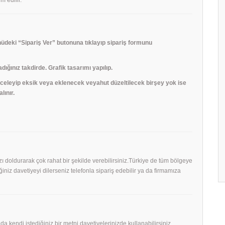
deki “Sipariş Ver” butonuna tıklayıp sipariş formunu
adığınız takdirde. Grafik tasarımı yapılıp.
 inceleyip eksik veya eklenecek veyahut düzeltilecek birşey yok ise
lınır.
mızı doldurarak çok rahat bir şekilde verebilirsiniz.Türkiye de tüm bölgeye
niz davetiyeyi dilerseniz telefonla sipariş edebilir ya da firmamıza
 da kendi istediğiniz bir metni davetiyelerinizde kullanabilirsiniz.