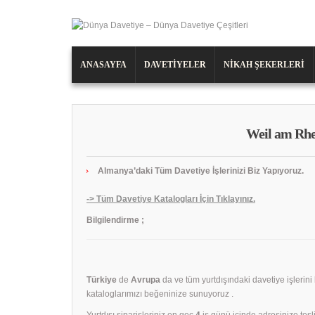
ANASAYFA
DAVETIYELER
NIKAH ŞEKERLERI
Weil am Rhe
Almanya’daki Tüm Davetiye İşlerinizi Biz Yapıyoruz.
-> Tüm Davetiye Katalogları İçin Tıklayınız.
Bilgilendirme ;
Türkiye
de
Avrupa
da ve tüm yurtdışındaki davetiye işlerini
kataloglarımızı beğeninize sunuyoruz .
Yurtdışı siparişleriniz en geç
4
iş günü içinde adresinize tesli