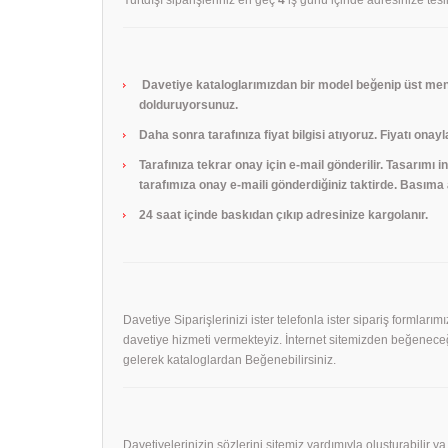
Davetiye kataloglarımızdan bir model beğenip üst menü
dolduruyorsunuz.
Daha sonra tarafınıza fiyat bilgisi atıyoruz. Fiyatı onayl
Tarafınıza tekrar onay için e-mail gönderilir. Tasarımı
tarafımıza onay e-maili gönderdiğiniz taktirde. Basıma a
24 saat içinde baskıdan çıkıp adresinize kargolanır.
Davetiye Siparişlerinizi ister telefonla ister sipariş formları
davetiye hizmeti vermekteyiz. İnternet sitemizden beğeneceği
gelerek kataloglardan Beğenebilirsiniz.
Davetiyelerinizin sözlerini sitemiz yardımıyla oluşturabilir ya