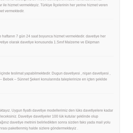
 ile hizmet vermekteyiz. Türkiye İlçelerinin her yerine hizmet veren
et vermektedir.
 haftanın 7 gün 24 saat boyunca hizmet vermektedir. davetiye her
Davetiye olarak davetiye konusunda 1.Sınıf Malzeme ve Ekipman
 içinde teslimat yapabilmektedir. Dugun davetiyesi , nişan davetiyesi ,
h – Bebek – Sünnet Şekeri konularında taleplerinize en içten şekilde
tayız. Uygun fiyatlı davetiye modellerimiz den lüks davetiyelere kadar
eceksiniz. Davetiye davetiyeler 100 lük kutular şeklinde olup
ağınız davetiye metnini belirledikten sonra sizden faks yada mail yolu
nrası paketlenmiş halde sizlere göndermekteyiz .