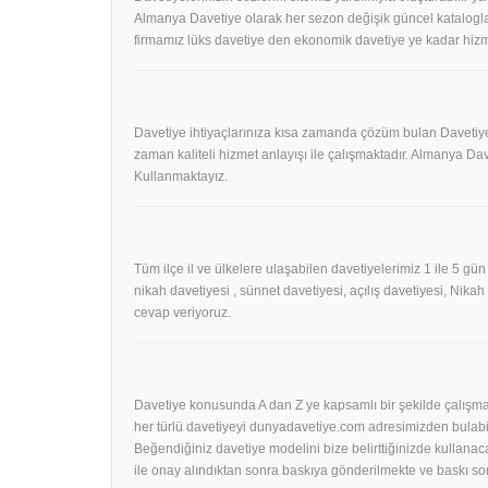
Almanya Davetiye olarak her sezon değişik güncel kataloglar
firmamız lüks davetiye den ekonomik davetiye ye kadar hizm
Davetiye ihtiyaçlarınıza kısa zamanda çözüm bulan Davetiye
zaman kaliteli hizmet anlayışı ile çalışmaktadır. Almanya 
Kullanmaktayız.
Tüm ilçe il ve ülkelere ulaşabilen davetiyelerimiz 1 ile 5 gün
nikah davetiyesi , sünnet davetiyesi, açılış davetiyesi, Nika
cevap veriyoruz.
Davetiye konusunda A dan Z ye kapsamlı bir şekilde çalışmak
her türlü davetiyeyi dunyadavetiye.com adresimizden bulabil
Beğendiğiniz davetiye modelini bize belirttiğinizde kullanac
ile onay alındıktan sonra baskıya gönderilmekte ve baskı so