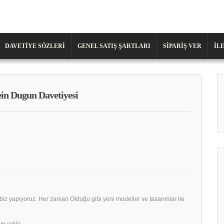
DAVETIYE SÖZLERI
GENEL SATIŞ ŞARTLARI
SIPARIŞ VER
İL
in Dugun Davetiyesi
 biz yapıyoruz. Her zaman Olduğu gibi yeni modeller ve tasarımlar ile
m edilir.