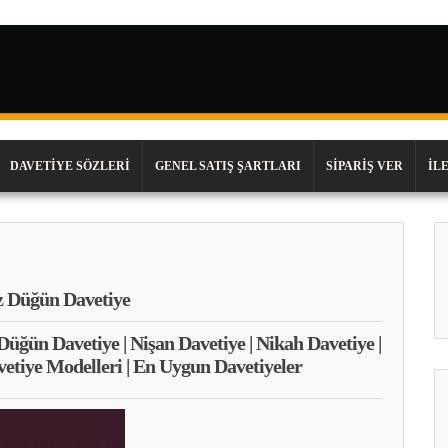
DAVETIYE SÖZLERI
GENEL SATIŞ ŞARTLARI
SIPARIŞ VER
İL
z Düğün Davetiye
 Düğün Davetiye | Nişan Davetiye | Nikah Davetiye |
vetiye Modelleri | En Uygun Davetiyeler