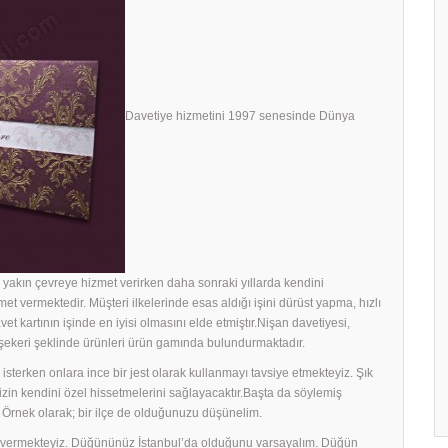
Davetiye hizmetini 1997 senesinde Dünya
yakın çevreye hizmet verirken daha sonraki yıllarda kendini
met vermektedir. Müşteri ilkelerinde esas aldığı işini dürüst yapma, hızlı
avet kartının işinde en iyisi olmasını elde etmiştır.Nişan davetiyesi,
h şekeri şeklinde ürünleri ürün gamında bulundurmaktadır.
sterken onlara ince bir jest olarak kullanmayı tavsiye etmekteyiz. Şık
rinizin kendini özel hissetmelerini sağlayacaktır.Başta da söylemiş
 Örnek olarak; bir ilçe de olduğunuzu düşünelim.
ek vermekteyiz. Düğününüz İstanbul’da olduğunu varsayalım. Düğün