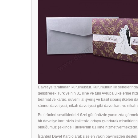
Davetiye tarafından kurulmuştur. Kurumunun ilk senelerında 
geliştirerek Türkiye’nin 81 iline ve tüm Avrupa ülkelerine hiz
teslimat ve kargo, güvenli alışveriş ve basit sipariş ilkeleri d
sünnet davetiyesi, nikah davetiyesi gibi davet kartı ve nika
Bu ürünleri sevdiklerinizi özel gününüzde yanınızda görmek i
bir
davetiye
kartı sizin kalitenizi ortaya çıkartarak misafirle
olduğumuz şeklinde Türkiye’nin 81 iline hizmet vermektedir.
İstanbul Davet Kartı olarak size en yakın bayimizden dest