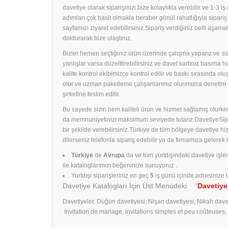
davetiye olarak siparişinizi bize kolaylıkla verebilir ve 1-3 i
adımları çok basit olmakla beraber gönül rahatlığıyla sipari
sayfamızı ziyaret edebilirsiniz.Sipariş verdiğiniz belli aş
doldurarak bize ulaştınız.
Bizler hemen seçtiğiniz ürün üzerinde çalışma yaparız ve size
yanlışlar varsa düzelttirebilirsiniz ve davet kartınız basıma
kalite kontrol ekibimizce kontrol edilir ve baskı sırasında ol
olur ve uzman paketleme çalışanlarımız olurımızca denetim 
şirketine teslim edilir.
Bu sayede sizin hem kaliteli ürün ve hizmet sağlamış olurken
da memnuniyetinizi maksimum seviyede tutarız.DavetiyeSiparişl
bir şekilde verebilirsiniz.Türkiye de tüm bölgeye davetiye h
dilerseniz telefonla sipariş edebilir ya da firmamıza gelerek
Türkiye
de
Avrupa
da ve tüm yurtdışındaki davetiye işle
ile kataloglarımızı beğeninize sunuyoruz .
Yurtdışı siparişleriniz en geç
5
iş günü içinde adresinize t
Davetiye Katalogları İçin Üst Menüdeki “
Davetiye
Davetiyeler, Düğün davetiyesi, Nişan davetiyesi, Nikah dave
Invitation de mariage, invitations simples et peu coûteuses