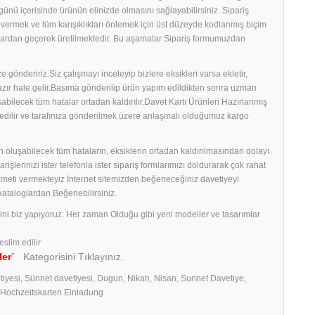
ş günü içerisinde ürünün elinizde olmasını sağlayabilirsiniz. Sipariş
ş vermek ve tüm karışıklıkları önlemek için üst düzeyde kodlanmış biçim
amalardan geçerek üretilmektedir. Bu aşamalar Sipariş formumuzdan
 göndeririz.Siz çalışmayı inceleyip bizlere eksikleri varsa ekletir,
 hazır hale gelir.Basıma gönderilip ürün yapım edildikten sonra uzman
uşabilecek tüm hatalar ortadan kaldırılır.Davet Kartı Ürünleri Hazırlanmış
edilir ve tarafınıza gönderilmek üzere anlaşmalı olduğumuz kargo
 oluşabilecek tüm hataların, eksiklerin ortadan kaldırılmasından dolayı
erinizi ister telefonla ister sipariş formlarımızı doldurarak çok rahat
izmeti vermekteyiz İnternet sitemizden beğeneceğiniz davetiyeyi
 kataloglardan Beğenebilirsiniz.
rini biz yapıyoruz. Her zaman Olduğu gibi yeni modeller ve tasarımlar
eslim edilir
ler
” Kategorisini Tıklayınız.
tiyesi, Sünnet davetiyesi, Dugun, Nikah, Nisan, Sunnet Davetiye,
, Hochzeitskarten Einladung