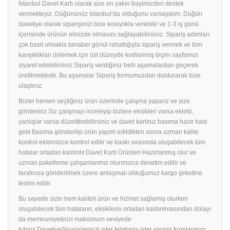
İstanbul Davet Kartı olarak size en yakın bayimizden destek
vermekteyiz. Düğününüz İstanbul’da olduğunu varsayalım. Düğün
davetiye olarak siparişinizi bize kolaylıkla verebilir ve 1-3 iş günü
içerisinde ürünün elinizde olmasını sağlayabilirsiniz. Sipariş adımları
çok basit olmakla beraber gönül rahatlığıyla sipariş vermek ve tüm
karışıklıkları önlemek için üst düzeyde kodlanmış biçim sayfamızı
ziyaret edebilirsiniz.Sipariş verdiğiniz belli aşamalardan geçerek
üretilmektedir. Bu aşamalar Sipariş formumuzdan doldurarak bize
ulaştınız.
Bizler hemen seçtiğiniz ürün üzerinde çalışma yaparız ve size
göndeririz.Siz çalışmayı inceleyip bizlere eksikleri varsa ekletir,
yanlışlar varsa düzelttirebilirsiniz ve davet kartınız basıma hazır hale
gelir.Basıma gönderilip ürün yapım edildikten sonra uzman kalite
kontrol ekibimizce kontrol edilir ve baskı sırasında oluşabilecek tüm
hatalar ortadan kaldırılır.Davet Kartı Ürünleri Hazırlanmış olur ve
uzman paketleme çalışanlarımız olurımızca denetim edilir ve
tarafınıza gönderilmek üzere anlaşmalı olduğumuz kargo şirketine
teslim edilir.
Bu sayede sizin hem kaliteli ürün ve hizmet sağlamış olurken
oluşabilecek tüm hataların, eksiklerin ortadan kaldırılmasından dolayı
da memnuniyetinizi maksimum seviyede
tutarız.DavetiyeSiparişlerinizi ister telefonla ister sipariş formlarımızı