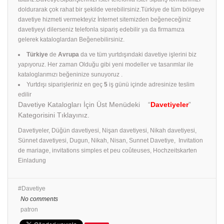
doldurarak çok rahat bir şekilde verebilirsiniz.Türkiye de tüm bölgeye
davetiye hizmeti vermekteyiz İnternet sitemizden beğeneceğiniz
davetiyeyi dilerseniz telefonla sipariş edebilir ya da firmamıza
gelerek kataloglardan Beğenebilirsiniz.
Türkiye
de
Avrupa
da ve tüm yurtdışındaki davetiye işlerini biz
yapıyoruz. Her zaman Olduğu gibi yeni modeller ve tasarımlar ile
kataloglarımızı beğeninize sunuyoruz .
Yurtdışı siparişleriniz en geç
5
iş günü içinde adresinize teslim
edilir
Davetiye Katalogları İçin Üst Menüdeki “
Davetiyeler
”
Kategorisini Tıklayınız.
Davetiyeler, Düğün davetiyesi, Nişan davetiyesi, Nikah davetiyesi,
Sünnet davetiyesi, Dugun, Nikah, Nisan, Sunnet Davetiye, Invitation
de mariage, invitations simples et peu coûteuses, Hochzeitskarten
Einladung
Davetiye
No comments
patron