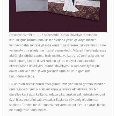
Davetiye hizmetini 1997 senesinde Dünya Davetiye tarafından
kurulmuştur. Kurumunun ilk senelerında yakın çevreye hizmet
verirken daha sonraki yıllarda kendini geliştirerek Türkiye’nin 81 iline
ve tüm Avrupa ülkelerine hizmet vermektedir. Müşteri ilkelerinde esas
aldığı işini dürüst yapma, hızlı teslimat ve kargo, güvenli alışveriş ve
basit sipariş ilkeleri davet kartının işinde en iyisi olmasını elde
etmiştır.Nişan davetiyesi, sünnet davetiyesi, nikah davetiyesi gibi
davet kartı ve nikah şekeri şeklinde ürünleri ürün gamında
bulundurmaktadır.
Bu ürünleri sevdiklerinizi özel gününüzde yanınızda görmek isterken
onlara ince bir jest olarak kullanmayı tavsiye etmekteyiz. Şık bir
davetiye
kartı sizin kalitenizi ortaya çıkartarak misafirlerinizin kendini
özel hissetmelerini sağlayacaktır.Başta da söylemiş olduğumuz
şeklinde Türkiye’nin 81 iline hizmet vermektedir. Örnek olarak; bir ilçe
de olduğunuzu düşünelim.