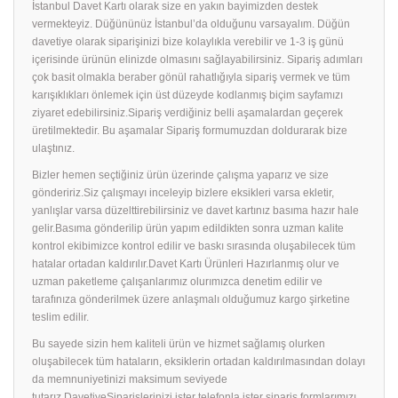
İstanbul Davet Kartı olarak size en yakın bayimizden destek
vermekteyiz. Düğününüz İstanbul’da olduğunu varsayalım. Düğün
davetiye olarak siparişinizi bize kolaylıkla verebilir ve 1-3 iş günü
içerisinde ürünün elinizde olmasını sağlayabilirsiniz. Sipariş adımları
çok basit olmakla beraber gönül rahatlığıyla sipariş vermek ve tüm
karışıklıkları önlemek için üst düzeyde kodlanmış biçim sayfamızı
ziyaret edebilirsiniz.Sipariş verdiğiniz belli aşamalardan geçerek
üretilmektedir. Bu aşamalar Sipariş formumuzdan doldurarak bize
ulaştınız.
Bizler hemen seçtiğiniz ürün üzerinde çalışma yaparız ve size
göndeririz.Siz çalışmayı inceleyip bizlere eksikleri varsa ekletir,
yanlışlar varsa düzelttirebilirsiniz ve davet kartınız basıma hazır hale
gelir.Basıma gönderilip ürün yapım edildikten sonra uzman kalite
kontrol ekibimizce kontrol edilir ve baskı sırasında oluşabilecek tüm
hatalar ortadan kaldırılır.Davet Kartı Ürünleri Hazırlanmış olur ve
uzman paketleme çalışanlarımız olurımızca denetim edilir ve
tarafınıza gönderilmek üzere anlaşmalı olduğumuz kargo şirketine
teslim edilir.
Bu sayede sizin hem kaliteli ürün ve hizmet sağlamış olurken
oluşabilecek tüm hataların, eksiklerin ortadan kaldırılmasından dolayı
da memnuniyetinizi maksimum seviyede
tutarız.DavetiyeSiparişlerinizi ister telefonla ister sipariş formlarımızı