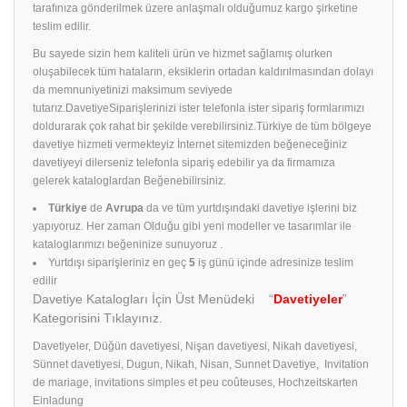
tarafınıza gönderilmek üzere anlaşmalı olduğumuz kargo şirketine
teslim edilir.
Bu sayede sizin hem kaliteli ürün ve hizmet sağlamış olurken
oluşabilecek tüm hataların, eksiklerin ortadan kaldırılmasından dolayı
da memnuniyetinizi maksimum seviyede
tutarız.DavetiyeSiparişlerinizi ister telefonla ister sipariş formlarımızı
doldurarak çok rahat bir şekilde verebilirsiniz.Türkiye de tüm bölgeye
davetiye hizmeti vermekteyiz İnternet sitemizden beğeneceğiniz
davetiyeyi dilerseniz telefonla sipariş edebilir ya da firmamıza
gelerek kataloglardan Beğenebilirsiniz.
Türkiye
de
Avrupa
da ve tüm yurtdışındaki davetiye işlerini biz
yapıyoruz. Her zaman Olduğu gibi yeni modeller ve tasarımlar ile
kataloglarımızı beğeninize sunuyoruz .
Yurtdışı siparişleriniz en geç
5
iş günü içinde adresinize teslim
edilir
Davetiye Katalogları İçin Üst Menüdeki “
Davetiyeler
”
Kategorisini Tıklayınız.
Davetiyeler, Düğün davetiyesi, Nişan davetiyesi, Nikah davetiyesi,
Sünnet davetiyesi, Dugun, Nikah, Nisan, Sunnet Davetiye, Invitation
de mariage, invitations simples et peu coûteuses, Hochzeitskarten
Einladung