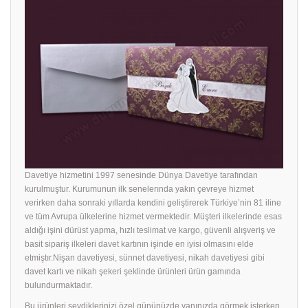
Davetiye hizmetini 1997 senesinde Dünya Davetiye tarafından
kurulmuştur. Kurumunun ilk senelerında yakın çevreye hizmet
verirken daha sonraki yıllarda kendini geliştirerek Türkiye’nin 81 iline
ve tüm Avrupa ülkelerine hizmet vermektedir. Müşteri ilkelerinde esas
aldığı işini dürüst yapma, hızlı teslimat ve kargo, güvenli alışveriş ve
basit sipariş ilkeleri davet kartının işinde en iyisi olmasını elde
etmiştır.Nişan davetiyesi, sünnet davetiyesi, nikah davetiyesi gibi
davet kartı ve nikah şekeri şeklinde ürünleri ürün gamında
bulundurmaktadır.
Bu ürünleri sevdiklerinizi özel gününüzde yanınızda görmek isterken