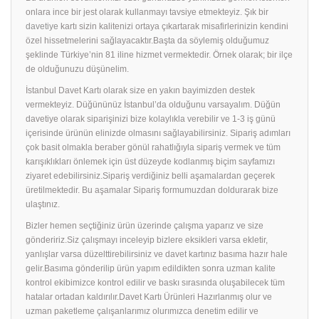
onlara ince bir jest olarak kullanmayı tavsiye etmekteyiz. Şık bir
davetiye
kartı sizin kalitenizi ortaya çıkartarak misafirlerinizin kendini
özel hissetmelerini sağlayacaktır.Başta da söylemiş olduğumuz
şeklinde Türkiye’nin 81 iline hizmet vermektedir. Örnek olarak; bir ilçe
de olduğunuzu düşünelim.
İstanbul Davet Kartı olarak size en yakın bayimizden destek
vermekteyiz. Düğününüz İstanbul’da olduğunu varsayalım. Düğün
davetiye olarak siparişinizi bize kolaylıkla verebilir ve 1-3 iş günü
içerisinde ürünün elinizde olmasını sağlayabilirsiniz. Sipariş adımları
çok basit olmakla beraber gönül rahatlığıyla sipariş vermek ve tüm
karışıklıkları önlemek için üst düzeyde kodlanmış biçim sayfamızı
ziyaret edebilirsiniz.Sipariş verdiğiniz belli aşamalardan geçerek
üretilmektedir. Bu aşamalar Sipariş formumuzdan doldurarak bize
ulaştınız.
Bizler hemen seçtiğiniz ürün üzerinde çalışma yaparız ve size
göndeririz.Siz çalışmayı inceleyip bizlere eksikleri varsa ekletir,
yanlışlar varsa düzelttirebilirsiniz ve davet kartınız basıma hazır hale
gelir.Basıma gönderilip ürün yapım edildikten sonra uzman kalite
kontrol ekibimizce kontrol edilir ve baskı sırasında oluşabilecek tüm
hatalar ortadan kaldırılır.Davet Kartı Ürünleri Hazırlanmış olur ve
uzman paketleme çalışanlarımız olurımızca denetim edilir ve