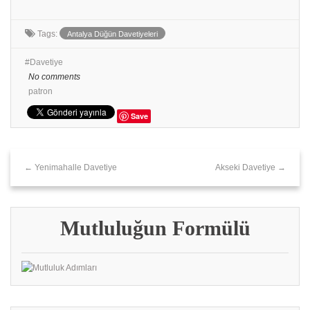
Tags:
Antalya Düğün Davetiyeleri
Davetiye
No comments
patron
Save
← Yenimahalle Davetiye
Akseki Davetiye →
Mutluluğun Formülü