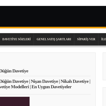
DAVETIYE SÖZLERI
GENEL SATIŞ ŞARTLARI
SIPARIŞ VER
İL
Düğün Davetiye
 Düğün Davetiye | Nişan Davetiye | Nikah Davetiye |
vetiye Modelleri | En Uygun Davetiyeler