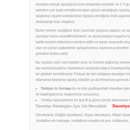
davetiye olarak siparişinizi bize kolaylıkla verebilir ve 1-3 i
adımları çok basit olmakla beraber gönül rahatlığıyla sipari
sayfamızı ziyaret edebilirsiniz.Sipariş verdiğiniz belli aş
doldurarak bize ulaştınız.
Bizler hemen seçtiğiniz ürün üzerinde çalışma yaparız ve size
yanlışlar varsa düzelttirebilirsiniz ve davet kartınız basıma
kalite kontrol ekibimizce kontrol edilir ve baskı sırasında ol
olur ve uzman paketleme çalışanlarımız olurımızca denetim 
şirketine teslim edilir.
Bu sayede sizin hem kaliteli ürün ve hizmet sağlamış olurken
da memnuniyetinizi maksimum seviyede tutarız.DavetiyeSiparişl
bir şekilde verebilirsiniz.Türkiye de tüm bölgeye davetiye h
dilerseniz telefonla sipariş edebilir ya da firmamıza gelerek
Türkiye
de
Avrupa
da ve tüm yurtdışındaki davetiye işle
ile kataloglarımızı beğeninize sunuyoruz .
Yurtdışı siparişleriniz en geç
5
iş günü içinde adresinize t
Davetiye Katalogları İçin Üst Menüdeki “
Davetiye
Davetiyeler, Düğün davetiyesi, Nişan davetiyesi, Nikah dave
Invitation de mariage, invitations simples et peu coûteuses