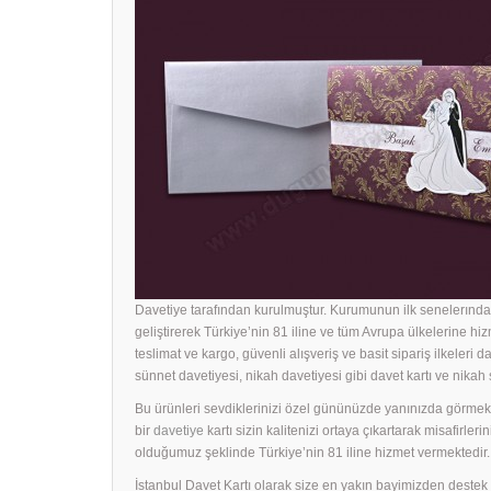
Davetiye tarafından kurulmuştur. Kurumunun ilk senelerında 
geliştirerek Türkiye’nin 81 iline ve tüm Avrupa ülkelerine hiz
teslimat ve kargo, güvenli alışveriş ve basit sipariş ilkeleri d
sünnet davetiyesi, nikah davetiyesi gibi davet kartı ve nika
Bu ürünleri sevdiklerinizi özel gününüzde yanınızda görmek i
bir
davetiye
kartı sizin kalitenizi ortaya çıkartarak misafirle
olduğumuz şeklinde Türkiye’nin 81 iline hizmet vermektedir.
İstanbul Davet Kartı olarak size en yakın bayimizden dest