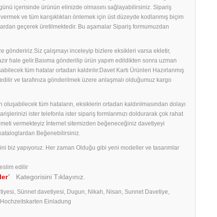
ş günü içerisinde ürünün elinizde olmasını sağlayabilirsiniz. Sipariş
ş vermek ve tüm karışıklıkları önlemek için üst düzeyde kodlanmış biçim
amalardan geçerek üretilmektedir. Bu aşamalar Sipariş formumuzdan
 göndeririz.Siz çalışmayı inceleyip bizlere eksikleri varsa ekletir,
 hazır hale gelir.Basıma gönderilip ürün yapım edildikten sonra uzman
uşabilecek tüm hatalar ortadan kaldırılır.Davet Kartı Ürünleri Hazırlanmış
edilir ve tarafınıza gönderilmek üzere anlaşmalı olduğumuz kargo
 oluşabilecek tüm hataların, eksiklerin ortadan kaldırılmasından dolayı
erinizi ister telefonla ister sipariş formlarımızı doldurarak çok rahat
izmeti vermekteyiz İnternet sitemizden beğeneceğiniz davetiyeyi
 kataloglardan Beğenebilirsiniz.
rini biz yapıyoruz. Her zaman Olduğu gibi yeni modeller ve tasarımlar
eslim edilir
ler
” Kategorisini Tıklayınız.
tiyesi, Sünnet davetiyesi, Dugun, Nikah, Nisan, Sunnet Davetiye,
, Hochzeitskarten Einladung