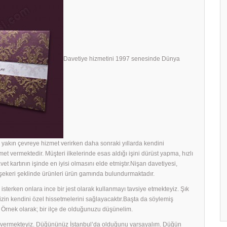
Davetiye hizmetini 1997 senesinde Dünya
yakın çevreye hizmet verirken daha sonraki yıllarda kendini
met vermektedir. Müşteri ilkelerinde esas aldığı işini dürüst yapma, hızlı
avet kartının işinde en iyisi olmasını elde etmiştır.Nişan davetiyesi,
h şekeri şeklinde ürünleri ürün gamında bulundurmaktadır.
sterken onlara ince bir jest olarak kullanmayı tavsiye etmekteyiz. Şık
rinizin kendini özel hissetmelerini sağlayacaktır.Başta da söylemiş
 Örnek olarak; bir ilçe de olduğunuzu düşünelim.
ek vermekteyiz. Düğününüz İstanbul’da olduğunu varsayalım. Düğün