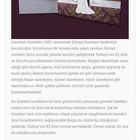
Davetiye hizmetini 1997 senesinde Dünya Davetiye tarafından
kurulmuştur. Kurumunun ilk senelerında yakın çevreye hizmet
verirken daha sonraki yıllarda kendini geliştirerek Türkiye’nin 81 iline
ve tüm Avrupa ülkelerine hizmet vermektedir. Müşteri ilkelerinde esas
aldığı işini dürüst yapma, hızlı teslimat ve kargo, güvenli alışveriş ve
basit sipariş ilkeleri davet kartının işinde en iyisi olmasını elde
etmiştır.Nişan davetiyesi, sünnet davetiyesi, nikah davetiyesi gibi
davet kartı ve nikah şekeri şeklinde ürünleri ürün gamında
bulundurmaktadır.
Bu ürünleri sevdiklerinizi özel gününüzde yanınızda görmek isterken
onlara ince bir jest olarak kullanmayı tavsiye etmekteyiz. Şık bir
davetiye
kartı sizin kalitenizi ortaya çıkartarak misafirlerinizin kendini
özel hissetmelerini sağlayacaktır.Başta da söylemiş olduğumuz
şeklinde Türkiye’nin 81 iline hizmet vermektedir. Örnek olarak; bir ilçe
de olduğunuzu düşünelim.