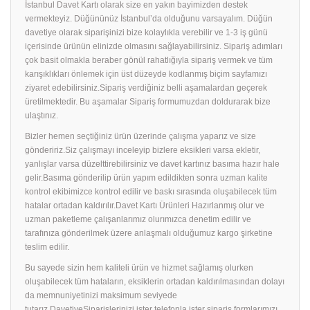
İstanbul Davet Kartı olarak size en yakın bayimizden destek
vermekteyiz. Düğününüz İstanbul’da olduğunu varsayalım. Düğün
davetiye olarak siparişinizi bize kolaylıkla verebilir ve 1-3 iş günü
içerisinde ürünün elinizde olmasını sağlayabilirsiniz. Sipariş adımları
çok basit olmakla beraber gönül rahatlığıyla sipariş vermek ve tüm
karışıklıkları önlemek için üst düzeyde kodlanmış biçim sayfamızı
ziyaret edebilirsiniz.Sipariş verdiğiniz belli aşamalardan geçerek
üretilmektedir. Bu aşamalar Sipariş formumuzdan doldurarak bize
ulaştınız.
Bizler hemen seçtiğiniz ürün üzerinde çalışma yaparız ve size
göndeririz.Siz çalışmayı inceleyip bizlere eksikleri varsa ekletir,
yanlışlar varsa düzelttirebilirsiniz ve davet kartınız basıma hazır hale
gelir.Basıma gönderilip ürün yapım edildikten sonra uzman kalite
kontrol ekibimizce kontrol edilir ve baskı sırasında oluşabilecek tüm
hatalar ortadan kaldırılır.Davet Kartı Ürünleri Hazırlanmış olur ve
uzman paketleme çalışanlarımız olurımızca denetim edilir ve
tarafınıza gönderilmek üzere anlaşmalı olduğumuz kargo şirketine
teslim edilir.
Bu sayede sizin hem kaliteli ürün ve hizmet sağlamış olurken
oluşabilecek tüm hataların, eksiklerin ortadan kaldırılmasından dolayı
da memnuniyetinizi maksimum seviyede
tutarız.DavetiyeSiparişlerinizi ister telefonla ister sipariş formlarımızı