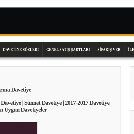
DAVETIYE SÖZLERI
GENEL SATIŞ ŞARTLARI
SIPARIŞ VER
İL
rma Davetiye
 Davetiye | Sünnet Davetiye | 2017-2017 Davetiye
En Uygun Davetiyeler