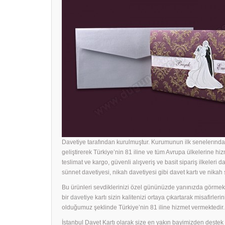
Davetiye tarafından kurulmuştur. Kurumunun ilk senelerında 
geliştirerek Türkiye’nin 81 iline ve tüm Avrupa ülkelerine hiz
teslimat ve kargo, güvenli alışveriş ve basit sipariş ilkeleri d
sünnet davetiyesi, nikah davetiyesi gibi davet kartı ve nika
Bu ürünleri sevdiklerinizi özel gününüzde yanınızda görmek i
bir
davetiye
kartı sizin kalitenizi ortaya çıkartarak misafirle
olduğumuz şeklinde Türkiye’nin 81 iline hizmet vermektedir.
İstanbul Davet Kartı olarak size en yakın bayimizden dest