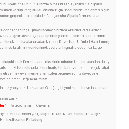
ş günü içerisinde ürünün elinizde olmasını sağlayabilirsiniz. Sipariş
ş vermek ve tüm karışıklıkları önlemek için üst düzeyde kodlanmış biçim
amalardan geçerek üretilmektedir. Bu aşamalar Sipariş formumuzdan
 göndeririz.Siz çalışmayı inceleyip bizlere eksikleri varsa ekletir,
 hazır hale gelir.Basıma gönderilip ürün yapım edildikten sonra uzman
uşabilecek tüm hatalar ortadan kaldırılır.Davet Kartı Ürünleri Hazırlanmış
edilir ve tarafınıza gönderilmek üzere anlaşmalı olduğumuz kargo
 oluşabilecek tüm hataların, eksiklerin ortadan kaldırılmasından dolayı
erinizi ister telefonla ister sipariş formlarımızı doldurarak çok rahat
izmeti vermekteyiz İnternet sitemizden beğeneceğiniz davetiyeyi
 kataloglardan Beğenebilirsiniz.
rini biz yapıyoruz. Her zaman Olduğu gibi yeni modeller ve tasarımlar
eslim edilir
ler
” Kategorisini Tıklayınız.
tiyesi, Sünnet davetiyesi, Dugun, Nikah, Nisan, Sunnet Davetiye,
, Hochzeitskarten Einladung