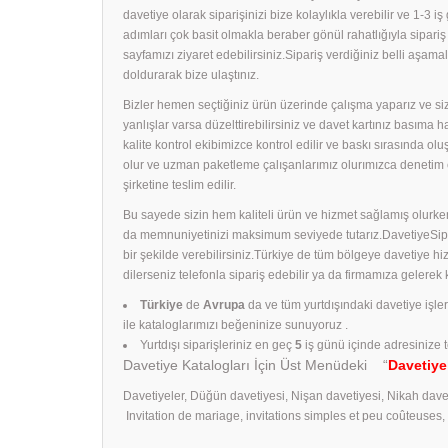
davetiye olarak siparişinizi bize kolaylıkla verebilir ve 1-3 i
adımları çok basit olmakla beraber gönül rahatlığıyla sipari
sayfamızı ziyaret edebilirsiniz.Sipariş verdiğiniz belli aş
doldurarak bize ulaştınız.
Bizler hemen seçtiğiniz ürün üzerinde çalışma yaparız ve size
yanlışlar varsa düzelttirebilirsiniz ve davet kartınız basıma
kalite kontrol ekibimizce kontrol edilir ve baskı sırasında ol
olur ve uzman paketleme çalışanlarımız olurımızca denetim 
şirketine teslim edilir.
Bu sayede sizin hem kaliteli ürün ve hizmet sağlamış olurken
da memnuniyetinizi maksimum seviyede tutarız.DavetiyeSiparişl
bir şekilde verebilirsiniz.Türkiye de tüm bölgeye davetiye h
dilerseniz telefonla sipariş edebilir ya da firmamıza gelerek
Türkiye
de
Avrupa
da ve tüm yurtdışındaki davetiye işle
ile kataloglarımızı beğeninize sunuyoruz .
Yurtdışı siparişleriniz en geç
5
iş günü içinde adresinize t
Davetiye Katalogları İçin Üst Menüdeki “
Davetiye
Davetiyeler, Düğün davetiyesi, Nişan davetiyesi, Nikah dave
Invitation de mariage, invitations simples et peu coûteuses