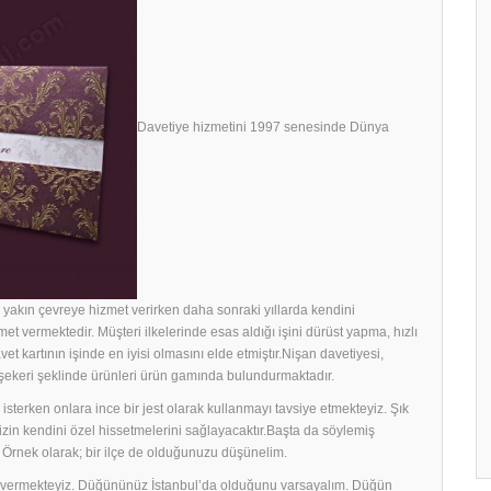
Davetiye hizmetini 1997 senesinde Dünya
yakın çevreye hizmet verirken daha sonraki yıllarda kendini
met vermektedir. Müşteri ilkelerinde esas aldığı işini dürüst yapma, hızlı
avet kartının işinde en iyisi olmasını elde etmiştır.Nişan davetiyesi,
h şekeri şeklinde ürünleri ürün gamında bulundurmaktadır.
sterken onlara ince bir jest olarak kullanmayı tavsiye etmekteyiz. Şık
rinizin kendini özel hissetmelerini sağlayacaktır.Başta da söylemiş
 Örnek olarak; bir ilçe de olduğunuzu düşünelim.
ek vermekteyiz. Düğününüz İstanbul’da olduğunu varsayalım. Düğün