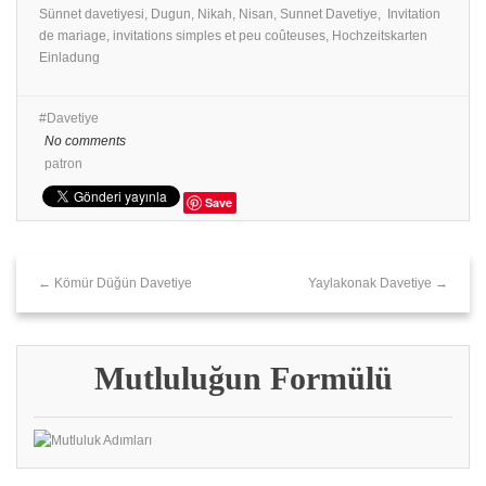
Sünnet davetiyesi, Dugun, Nikah, Nisan, Sunnet Davetiye, Invitation
de mariage, invitations simples et peu coûteuses, Hochzeitskarten
Einladung
Davetiye
No comments
patron
Save
← Kömür Düğün Davetiye
Yaylakonak Davetiye →
Mutluluğun Formülü