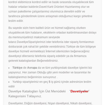
kontrol ekibimizce kontrol edilir ve baskı sırasında oluşabilecek tüm
hatalar ortadan kaldırılır.Davet Kartı Ürünleri Hazırlanmış olur ve
uzman paketleme çalışanlarımız olurımızca denetim edilir ve
tarafınıza gönderilmek üzere anlaşmalı olduğumuz kargo şirketine
teslim edilir.
Bu sayede sizin hem kaliteli ürün ve hizmet sağlamış olurken
oluşabilecek tüm hataların, eksiklerin ortadan kaldırılmasından dolayı
da memnuniyetinizi maksimum seviyede
tutarız.DavetiyeSiparişlerinizi ister telefonla ister sipariş formlarımızı
doldurarak çok rahat bir şekilde verebilirsiniz.Türkiye de tüm bölgeye
davetiye hizmeti vermekteyiz İnternet sitemizden beğeneceğiniz
davetiyeyi dilerseniz telefonla sipariş edebilir ya da firmamıza
gelerek kataloglardan Beğenebilirsiniz.
Türkiye
de
Avrupa
da ve tüm yurtdışındaki davetiye işlerini biz
yapıyoruz. Her zaman Olduğu gibi yeni modeller ve tasarımlar ile
kataloglarımızı beğeninize sunuyoruz .
Yurtdışı siparişleriniz en geç
5
iş günü içinde adresinize teslim
edilir
Davetiye Katalogları İçin Üst Menüdeki “
Davetiyeler
”
Kategorisini Tıklayınız.
Davetiyeler, Düğün davetiyesi, Nişan davetiyesi, Nikah davetiyesi,