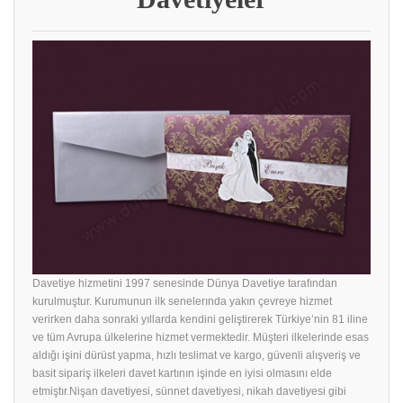
Davetiye hizmetini 1997 senesinde Dünya Davetiye tarafından
kurulmuştur. Kurumunun ilk senelerında yakın çevreye hizmet
verirken daha sonraki yıllarda kendini geliştirerek Türkiye’nin 81 iline
ve tüm Avrupa ülkelerine hizmet vermektedir. Müşteri ilkelerinde esas
aldığı işini dürüst yapma, hızlı teslimat ve kargo, güvenli alışveriş ve
basit sipariş ilkeleri davet kartının işinde en iyisi olmasını elde
etmiştır.Nişan davetiyesi, sünnet davetiyesi, nikah davetiyesi gibi