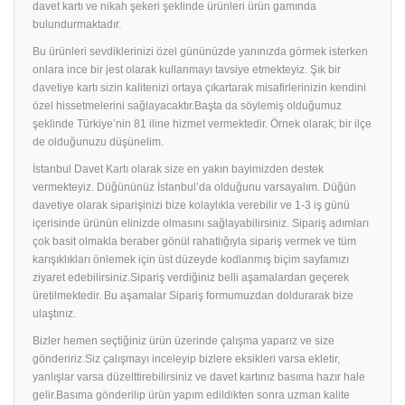
davet kartı ve nikah şekeri şeklinde ürünleri ürün gamında
bulundurmaktadır.
Bu ürünleri sevdiklerinizi özel gününüzde yanınızda görmek isterken
onlara ince bir jest olarak kullanmayı tavsiye etmekteyiz. Şık bir
davetiye
kartı sizin kalitenizi ortaya çıkartarak misafirlerinizin kendini
özel hissetmelerini sağlayacaktır.Başta da söylemiş olduğumuz
şeklinde Türkiye’nin 81 iline hizmet vermektedir. Örnek olarak; bir ilçe
de olduğunuzu düşünelim.
İstanbul Davet Kartı olarak size en yakın bayimizden destek
vermekteyiz. Düğününüz İstanbul’da olduğunu varsayalım. Düğün
davetiye olarak siparişinizi bize kolaylıkla verebilir ve 1-3 iş günü
içerisinde ürünün elinizde olmasını sağlayabilirsiniz. Sipariş adımları
çok basit olmakla beraber gönül rahatlığıyla sipariş vermek ve tüm
karışıklıkları önlemek için üst düzeyde kodlanmış biçim sayfamızı
ziyaret edebilirsiniz.Sipariş verdiğiniz belli aşamalardan geçerek
üretilmektedir. Bu aşamalar Sipariş formumuzdan doldurarak bize
ulaştınız.
Bizler hemen seçtiğiniz ürün üzerinde çalışma yaparız ve size
göndeririz.Siz çalışmayı inceleyip bizlere eksikleri varsa ekletir,
yanlışlar varsa düzelttirebilirsiniz ve davet kartınız basıma hazır hale
gelir.Basıma gönderilip ürün yapım edildikten sonra uzman kalite