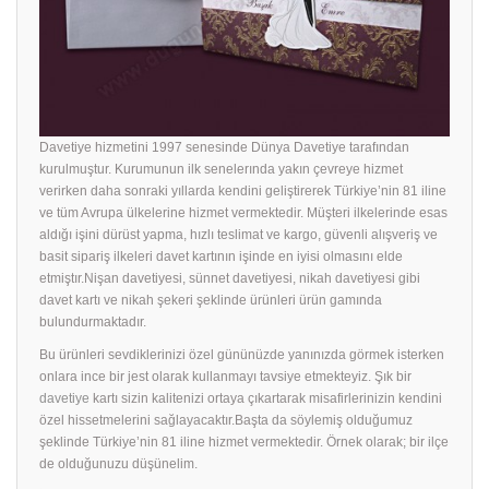
Davetiye hizmetini 1997 senesinde Dünya Davetiye tarafından
kurulmuştur. Kurumunun ilk senelerında yakın çevreye hizmet
verirken daha sonraki yıllarda kendini geliştirerek Türkiye’nin 81 iline
ve tüm Avrupa ülkelerine hizmet vermektedir. Müşteri ilkelerinde esas
aldığı işini dürüst yapma, hızlı teslimat ve kargo, güvenli alışveriş ve
basit sipariş ilkeleri davet kartının işinde en iyisi olmasını elde
etmiştır.Nişan davetiyesi, sünnet davetiyesi, nikah davetiyesi gibi
davet kartı ve nikah şekeri şeklinde ürünleri ürün gamında
bulundurmaktadır.
Bu ürünleri sevdiklerinizi özel gününüzde yanınızda görmek isterken
onlara ince bir jest olarak kullanmayı tavsiye etmekteyiz. Şık bir
davetiye
kartı sizin kalitenizi ortaya çıkartarak misafirlerinizin kendini
özel hissetmelerini sağlayacaktır.Başta da söylemiş olduğumuz
şeklinde Türkiye’nin 81 iline hizmet vermektedir. Örnek olarak; bir ilçe
de olduğunuzu düşünelim.