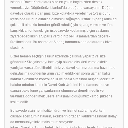
İstanbul Davet Kartı olarak size en yakın bayimizden destek
vermekteyiz. Düğününüz İstanbul’da olduğunu varsayalım. Düğün
davetiye olarak siparişinizi bize kolaylıkla verebilir ve 1-3 iş günü
içerisinde ürünün elinizde olmasını sağlayabilirsiniz. Sipariş adımları
çok basit olmakla beraber gönül rahatlığıyla sipariş vermek ve tüm
karışıklıkları önlemek için üst düzeyde kodlanmış biçim sayfamızı
ziyaret edebilirsiniz.Sipariş verdiğiniz belli aşamalardan geçerek
üretilmektedir. Bu aşamalar Sipariş formumuzdan doldurarak bize
ulaştınız.
Bizler hemen seçtiğiniz ürün üzerinde çalışma yaparız ve size
göndeririz.Siz çalışmayı inceleyip bizlere eksikleri varsa ekletir,
yanlışlar varsa düzelttirebilirsiniz ve davet kartınız basıma hazır hale
gelir.Basıma gönderilip ürün yapım edildikten sonra uzman kalite
kontrol ekibimizce kontrol edilir ve baskı sırasında oluşabilecek tüm
hatalar ortadan kaldırılır.Davet Kartı Ürünleri Hazırlanmış olur ve
uzman paketleme çalışanlarımız olurımızca denetim edilir ve
tarafınıza gönderilmek üzere anlaşmalı olduğumuz kargo şirketine
teslim edilir.
Bu sayede sizin hem kaliteli ürün ve hizmet sağlamış olurken
oluşabilecek tüm hataların, eksiklerin ortadan kaldırılmasından dolayı
da memnuniyetinizi maksimum seviyede
tutarız.DavetiyeSiparişlerinizi ister telefonla ister sipariş formlarımızı