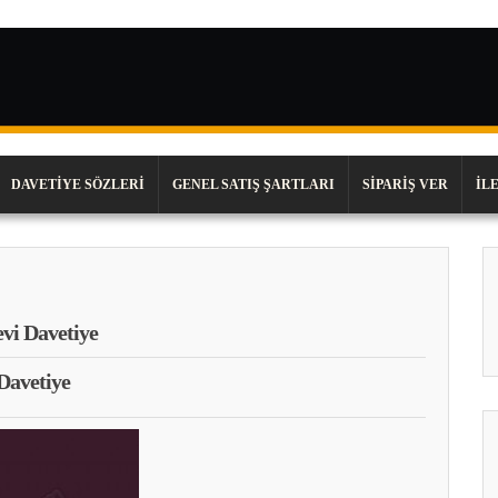
DAVETIYE SÖZLERI
GENEL SATIŞ ŞARTLARI
SIPARIŞ VER
İL
evi Davetiye
Davetiye