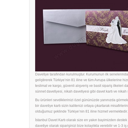
Davetiye tarafından kurulmuştur. Kurumunun ilk senelerında 
geliştirerek Türkiye’nin 81 iline ve tüm Avrupa ülkelerine hiz
teslimat ve kargo, güvenli alışveriş ve basit sipariş ilkeleri d
sünnet davetiyesi, nikah davetiyesi gibi davet kartı ve nika
Bu ürünleri sevdiklerinizi özel gününüzde yanınızda görmek i
bir
davetiye
kartı sizin kalitenizi ortaya çıkartarak misafirle
olduğumuz şeklinde Türkiye’nin 81 iline hizmet vermektedir.
İstanbul Davet Kartı olarak size en yakın bayimizden dest
davetiye olarak siparişinizi bize kolaylıkla verebilir ve 1-3 i