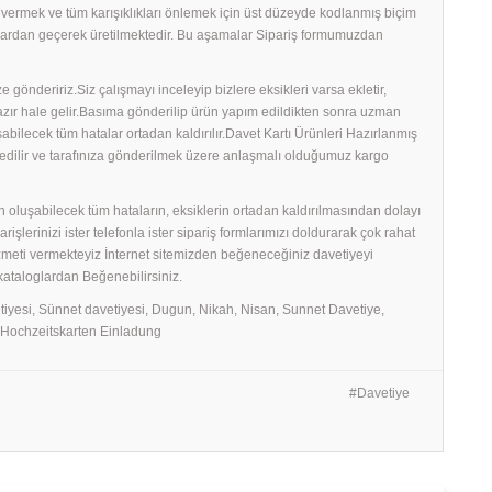
ş vermek ve tüm karışıklıkları önlemek için üst düzeyde kodlanmış biçim
amalardan geçerek üretilmektedir. Bu aşamalar Sipariş formumuzdan
 göndeririz.Siz çalışmayı inceleyip bizlere eksikleri varsa ekletir,
 hazır hale gelir.Basıma gönderilip ürün yapım edildikten sonra uzman
uşabilecek tüm hatalar ortadan kaldırılır.Davet Kartı Ürünleri Hazırlanmış
edilir ve tarafınıza gönderilmek üzere anlaşmalı olduğumuz kargo
 oluşabilecek tüm hataların, eksiklerin ortadan kaldırılmasından dolayı
erinizi ister telefonla ister sipariş formlarımızı doldurarak çok rahat
izmeti vermekteyiz İnternet sitemizden beğeneceğiniz davetiyeyi
 kataloglardan Beğenebilirsiniz.
tiyesi, Sünnet davetiyesi, Dugun, Nikah, Nisan, Sunnet Davetiye,
, Hochzeitskarten Einladung
Davetiye