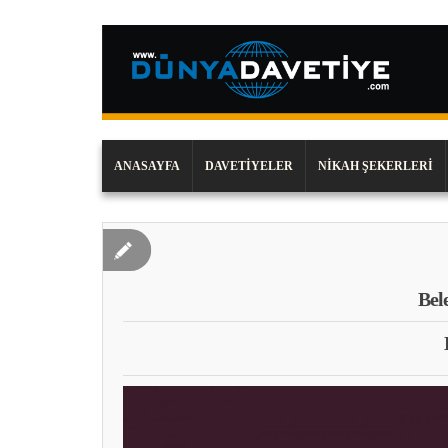
ANASAYFA
DAVETIYELER
NIKAH ŞEKERLERI
Bel