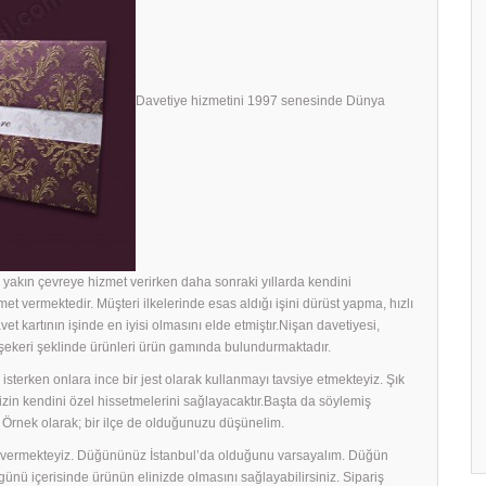
Davetiye hizmetini 1997 senesinde Dünya
yakın çevreye hizmet verirken daha sonraki yıllarda kendini
met vermektedir. Müşteri ilkelerinde esas aldığı işini dürüst yapma, hızlı
avet kartının işinde en iyisi olmasını elde etmiştır.Nişan davetiyesi,
h şekeri şeklinde ürünleri ürün gamında bulundurmaktadır.
sterken onlara ince bir jest olarak kullanmayı tavsiye etmekteyiz. Şık
rinizin kendini özel hissetmelerini sağlayacaktır.Başta da söylemiş
 Örnek olarak; bir ilçe de olduğunuzu düşünelim.
ek vermekteyiz. Düğününüz İstanbul’da olduğunu varsayalım. Düğün
ş günü içerisinde ürünün elinizde olmasını sağlayabilirsiniz. Sipariş