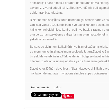
adımları çok basit olmakla beraber gönül rahatlığıyla sipari
sayfamızı ziyaret edebilirsiniz.Sipariş verdiğiniz belli aş
doldurarak bize ulaştınız.
Bizler hemen seçtiğiniz ürün üzerinde çalışma yaparız ve size
yanlışlar varsa düzelttirebilirsiniz ve davet kartınız basıma
kalite kontrol ekibimizce kontrol edilir ve baskı sırasında ol
olur ve uzman paketleme çalışanlarımız olurımızca denetim 
şirketine teslim edilir.
Bu sayede sizin hem kaliteli ürün ve hizmet sağlamış olurken
da memnuniyetinizi maksimum seviyede tutarız.DavetiyeSiparişl
bir şekilde verebilirsiniz.Türkiye de tüm bölgeye davetiye h
dilerseniz telefonla sipariş edebilir ya da firmamıza gelerek
Davetiyeler, Düğün davetiyesi, Nişan davetiyesi, Nikah dave
Invitation de mariage, invitations simples et peu coûteuses
No comments
patron
Save