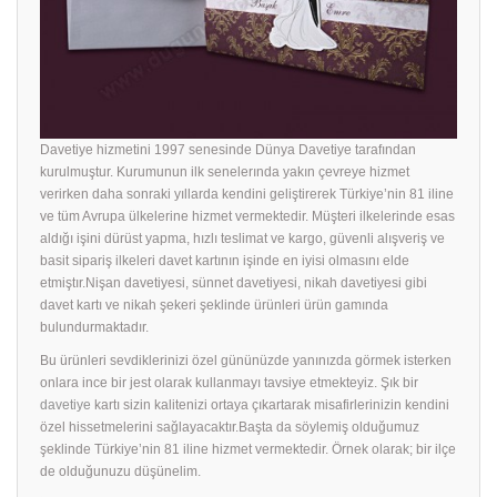
Davetiye hizmetini 1997 senesinde Dünya Davetiye tarafından
kurulmuştur. Kurumunun ilk senelerında yakın çevreye hizmet
verirken daha sonraki yıllarda kendini geliştirerek Türkiye’nin 81 iline
ve tüm Avrupa ülkelerine hizmet vermektedir. Müşteri ilkelerinde esas
aldığı işini dürüst yapma, hızlı teslimat ve kargo, güvenli alışveriş ve
basit sipariş ilkeleri davet kartının işinde en iyisi olmasını elde
etmiştır.Nişan davetiyesi, sünnet davetiyesi, nikah davetiyesi gibi
davet kartı ve nikah şekeri şeklinde ürünleri ürün gamında
bulundurmaktadır.
Bu ürünleri sevdiklerinizi özel gününüzde yanınızda görmek isterken
onlara ince bir jest olarak kullanmayı tavsiye etmekteyiz. Şık bir
davetiye
kartı sizin kalitenizi ortaya çıkartarak misafirlerinizin kendini
özel hissetmelerini sağlayacaktır.Başta da söylemiş olduğumuz
şeklinde Türkiye’nin 81 iline hizmet vermektedir. Örnek olarak; bir ilçe
de olduğunuzu düşünelim.