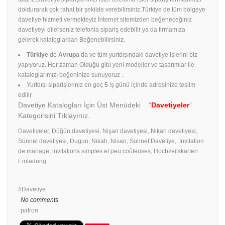
doldurarak çok rahat bir şekilde verebilirsiniz.Türkiye de tüm bölgeye
davetiye hizmeti vermekteyiz İnternet sitemizden beğeneceğiniz
davetiyeyi dilerseniz telefonla sipariş edebilir ya da firmamıza
gelerek kataloglardan Beğenebilirsiniz.
Türkiye
de
Avrupa
da ve tüm yurtdışındaki davetiye işlerini biz
yapıyoruz. Her zaman Olduğu gibi yeni modeller ve tasarımlar ile
kataloglarımızı beğeninize sunuyoruz .
Yurtdışı siparişleriniz en geç
5
iş günü içinde adresinize teslim
edilir
Davetiye Katalogları İçin Üst Menüdeki “
Davetiyeler
”
Kategorisini Tıklayınız.
Davetiyeler, Düğün davetiyesi, Nişan davetiyesi, Nikah davetiyesi,
Sünnet davetiyesi, Dugun, Nikah, Nisan, Sunnet Davetiye, Invitation
de mariage, invitations simples et peu coûteuses, Hochzeitskarten
Einladung
Davetiye
No comments
patron