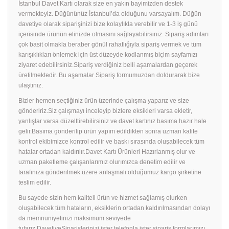
İstanbul Davet Kartı olarak size en yakın bayimizden destek
vermekteyiz. Düğününüz İstanbul’da olduğunu varsayalım. Düğün
davetiye olarak siparişinizi bize kolaylıkla verebilir ve 1-3 iş günü
içerisinde ürünün elinizde olmasını sağlayabilirsiniz. Sipariş adımları
çok basit olmakla beraber gönül rahatlığıyla sipariş vermek ve tüm
karışıklıkları önlemek için üst düzeyde kodlanmış biçim sayfamızı
ziyaret edebilirsiniz.Sipariş verdiğiniz belli aşamalardan geçerek
üretilmektedir. Bu aşamalar Sipariş formumuzdan doldurarak bize
ulaştınız.
Bizler hemen seçtiğiniz ürün üzerinde çalışma yaparız ve size
göndeririz.Siz çalışmayı inceleyip bizlere eksikleri varsa ekletir,
yanlışlar varsa düzelttirebilirsiniz ve davet kartınız basıma hazır hale
gelir.Basıma gönderilip ürün yapım edildikten sonra uzman kalite
kontrol ekibimizce kontrol edilir ve baskı sırasında oluşabilecek tüm
hatalar ortadan kaldırılır.Davet Kartı Ürünleri Hazırlanmış olur ve
uzman paketleme çalışanlarımız olurımızca denetim edilir ve
tarafınıza gönderilmek üzere anlaşmalı olduğumuz kargo şirketine
teslim edilir.
Bu sayede sizin hem kaliteli ürün ve hizmet sağlamış olurken
oluşabilecek tüm hataların, eksiklerin ortadan kaldırılmasından dolayı
da memnuniyetinizi maksimum seviyede
tutarız.DavetiyeSiparişlerinizi ister telefonla ister sipariş formlarımızı